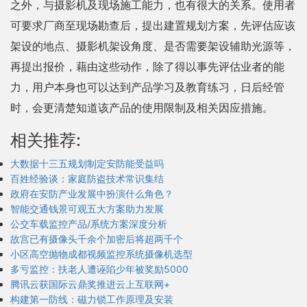
之外，与摄影机及现场施工能力，也有很大的关系。使用者
可要求厂商至现场勘查后，提出建置规划方案，先评估应该
架设的地点、摄影机架设角度、是否需要架设辅助光源等，
再提出报价，藉由这些动作，除了得以事先评估业者的能
力，用户本身也可以达到产品学习及教育练习，日后经管
时，会更清楚知道该产品的使用限制及相关因应措施。
相关推荐:
大数据十三五规划制定安防能受益吗
百姓经验谈：家庭防盗技术常识集结
政府在安防产业发展中扮演什么角色？
智能交通钱景可观五大方案助力发展
公交车载监控产品/系统方案深度分析
故宫已有摄像头千余个加密后将超两千个
小区高空抛物成都视频监控系统摄像机选型
多亏监控：扶老人遭诬陷少年被奖励5000
腾讯云获国际云鼎奖推进云上互联网+
构建第一防线：磁力锁工作原理及安装