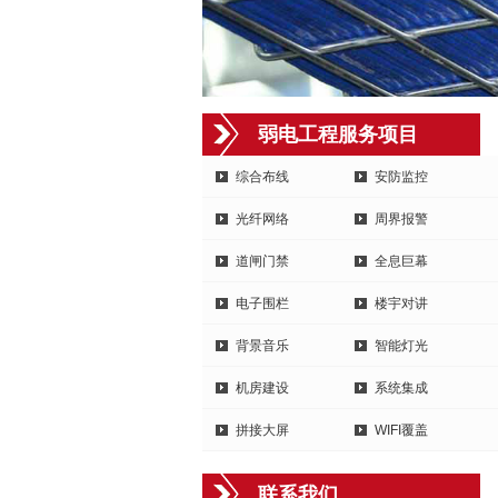
弱电工程服务项目
综合布线
安防监控
光纤网络
周界报警
道闸门禁
全息巨幕
电子围栏
楼宇对讲
背景音乐
智能灯光
机房建设
系统集成
拼接大屏
WIFI覆盖
联系我们