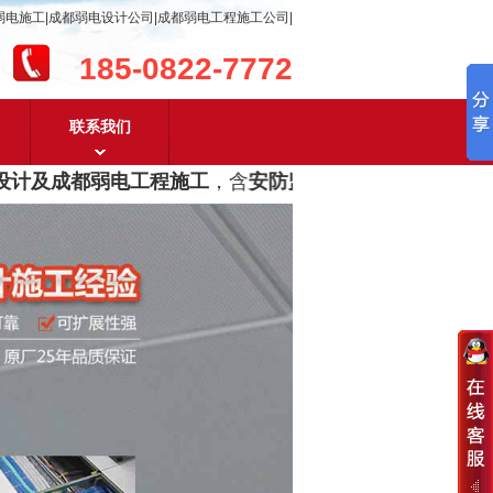
弱电施工|成都弱电设计公司|成都弱电工程施工公司|
185-0822-7772
联系我们
计及成都弱电工程施工
，含
安防监控，系统集成，综合布