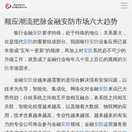
导
航
顺应潮流把脉金融安防市场六大趋势
银行金融
安防
要求特殊，处于特殊的地位，关系重大，
在是现代
安防
的重要组成部分。我国银行
安防
设备应用已基
本形成“五年一更新”的规律，再加上对
安防
系统必不可少的
升级工作，就形成了金融行业每年几十至上百亿的规模的
安
防
市场需求。
金融
安防
业越来越需要的是综合解决现有安保问题，以
技术为先导，智能化、集成化、网络化对金融
安防
来说已大
势所趋，分歧系统之间相互开放相互融合，各系统之间相互
关联，智能化程度越来越高，以及随着大数据、物联网的应
用，技术含量越来越高，专业性越来越强。越来越多的有实
力的专业公司将会参与金融
安防
领域，金融
安防
运营服务形