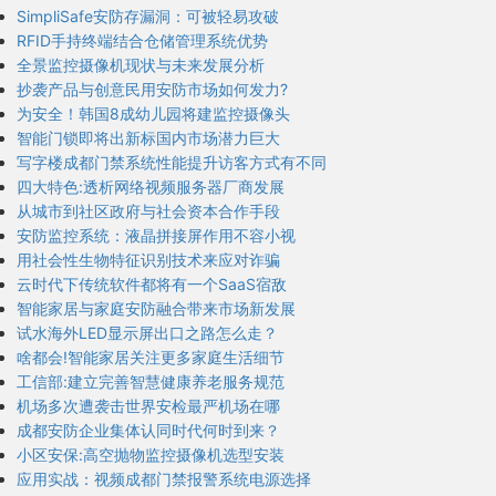
SimpliSafe安防存漏洞：可被轻易攻破
RFID手持终端结合仓储管理系统优势
全景监控摄像机现状与未来发展分析
抄袭产品与创意民用安防市场如何发力?
为安全！韩国8成幼儿园将建监控摄像头
智能门锁即将出新标国内市场潜力巨大
写字楼成都门禁系统性能提升访客方式有不同
四大特色:透析网络视频服务器厂商发展
从城市到社区政府与社会资本合作手段
安防监控系统：液晶拼接屏作用不容小视
用社会性生物特征识别技术来应对诈骗
云时代下传统软件都将有一个SaaS宿敌
智能家居与家庭安防融合带来市场新发展
试水海外LED显示屏出口之路怎么走？
啥都会!智能家居关注更多家庭生活细节
工信部:建立完善智慧健康养老服务规范
机场多次遭袭击世界安检最严机场在哪
成都安防企业集体认同时代何时到来？
小区安保:高空抛物监控摄像机选型安装
应用实战：视频成都门禁报警系统电源选择