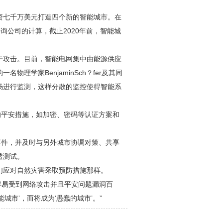
资七千万美元打造四个新的智能城市。在
an咨询公司的计算，截止2020年前，智能城
于攻击。目前，智能电网集中由能源供应
理学家BenjaminSch？fer及其同
场进行监测，这样分散的监控使得智能系
本的平安措施，如加密、密码等认证方案和
事件，并及时与另外城市协调对策、共享
透测试。
们应对自然灾害采取预防措施那样。
很容易受到网络攻击并且平安问题漏洞百
市’，而将成为‘愚蠢的城市’。”