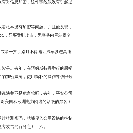
没有对信息加密，这件事貌似没有引起足
或者根本没有加密等问题。并且他发现，
oS，只要受到攻击，黑客将向网站提交
牌，或者干扰引路灯不停地让汽车驶进高速
比皆是。去年，在阿姆斯特丹举行的黑帽
中的加密漏洞，使用简朴的操作导致部分
种说法并不是危言耸听，去年，平安公司
们是一个针对美国和欧洲电力网络的活跃的黑客团
通过猜测密码，就能侵入公用设施的控制
次黑客攻击的百分之五十六。