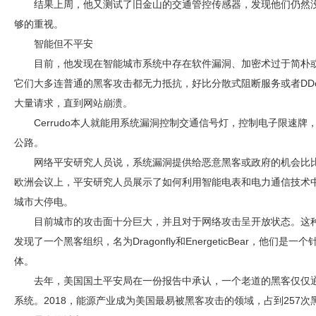
结果上周，他又测试了旧金山的交通管控传感器，发现他们仍然
够的重视。
智能但不平安
目前，他发现在智能城市系统中存在软件漏洞、加密术过于简朴
它们大多连普通的黑客攻击都无力抵抗，好比分散式阻断服务或者DD
大量请求，直到网站崩溃。
Cerrudo本人就能用系统漏洞控制交通信号灯，控制电子限速
公路。
网络平安研究人员说，系统漏洞提供给恶意黑客或政府的机会比
欧洲会议上，平安研究人员展示了如何利用智能电表和电力通信技术
城市大停电。
目前城市的攻击面十分巨大，并且对于网络攻击呈开放状态。这
发现了一个黑客组织，名为Dragonfly和EnergeticBear，他
体。
去年，美国国土平安局在一份报告中承认，一个老道的黑客仅仅
系统。2018，能源产业成为美国最易被黑客攻击的领域，占到257