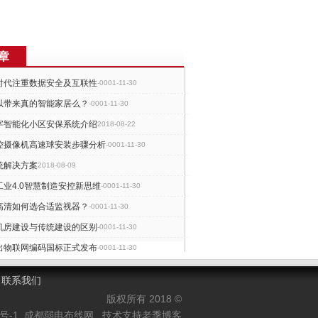
章
时代注重数据安全及互联性
-0001-11-30
以带来真的智能家居么？
-0001-11-30
字智能化小区安保系统介绍
2018-08-22
控摄像机高速球安装步骤分析
-0001-11-30
统解决方案
2018-08-09
业4.0智慧制造安控新思维
-0001-11-30
高清如何选合适监视器？
-0001-11-30
机房建设与传统建设的区别
-0001-11-30
出物联网编码国标正式发布
-0001-11-30
暴来袭工厂智能化实现在即
-0001-11-30
联系我们
版权所有 2018 ©
0号-1
成都弱电布线网
技术支持老季博客