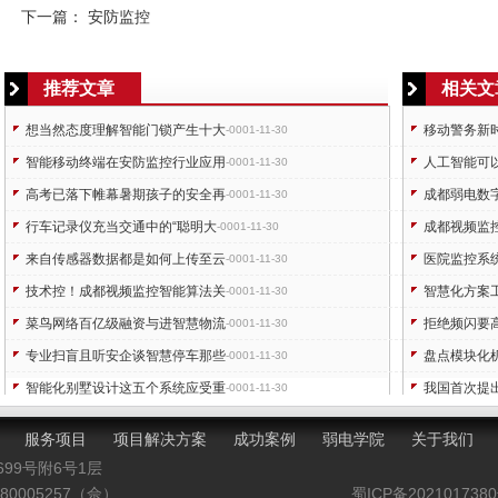
下一篇：
安防监控
推荐文章
相关文
想当然态度理解智能门锁产生十大
移动警务新
-0001-11-30
智能移动终端在安防监控行业应用
人工智能可
-0001-11-30
高考已落下帷幕暑期孩子的安全再
成都弱电数
-0001-11-30
行车记录仪充当交通中的“聪明大
成都视频监
-0001-11-30
来自传感器数据都是如何上传至云
医院监控系
-0001-11-30
技术控！成都视频监控智能算法关
智慧化方案工
-0001-11-30
菜鸟网络百亿级融资与进智慧物流
拒绝频闪要
-0001-11-30
专业扫盲且听安企谈智慧停车那些
盘点模块化
-0001-11-30
智能化别墅设计这五个系统应受重
我国首次提
-0001-11-30
监控视频复核防盗报警你将走向何
工业物联风
-0001-11-30
服务项目
项目解决方案
成功案例
弱电学院
关于我们
699号附6号1层
0005257（佘）
蜀ICP备202101738