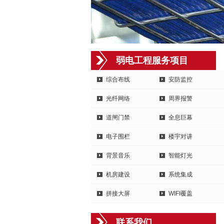
弱电工程服务项目
综合布线
安防监控
光纤网络
周界报警
道闸门禁
全息巨幕
电子围栏
楼宇对讲
背景音乐
智能灯光
机房建设
系统集成
拼接大屏
WIFI覆盖
联系我们