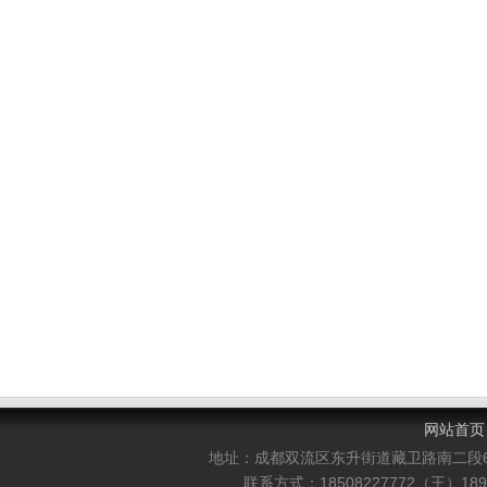
网站首页
地址：成都双流区东升街道藏卫路南二段
联系方式：18508227772（王）1898