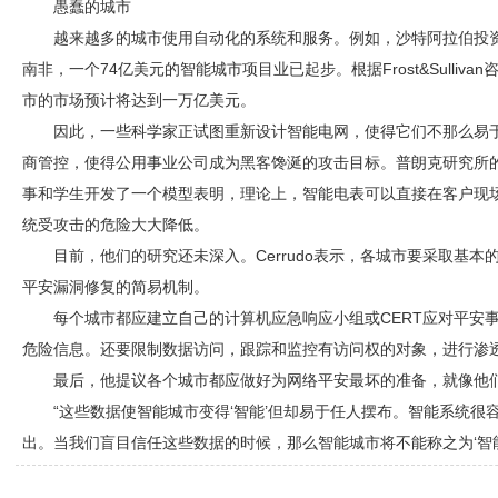
愚蠢的城市
越来越多的城市使用自动化的系统和服务。例如，沙特阿拉伯投
南非，一个74亿美元的智能城市项目业已起步。根据Frost&Sulliv
市的市场预计将达到一万亿美元。
因此，一些科学家正试图重新设计智能电网，使得它们不那么易
商管控，使得公用事业公司成为黑客馋涎的攻击目标。普朗克研究所的一名物
事和学生开发了一个模型表明，理论上，智能电表可以直接在客户现
统受攻击的危险大大降低。
目前，他们的研究还未深入。Cerrudo表示，各城市要采取基
平安漏洞修复的简易机制。
每个城市都应建立自己的计算机应急响应小组或CERT应对平安
危险信息。还要限制数据访问，跟踪和监控有访问权的对象，进行渗
最后，他提议各个城市都应做好为网络平安最坏的准备，就像他
“这些数据使智能城市变得‘智能’但却易于任人摆布。智能系统
出。当我们盲目信任这些数据的时候，那么智能城市将不能称之为‘智能城