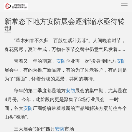
导
航
新常态下地方安防展会逐渐缩水亟待转
型
“草木知春不久归，百般红紫斗芳菲”。人间晚春时节，
春花落尽，夏叶生成，万物在季节交替中仍意气风发着……
带着又一年的期冀，
安防
企业再一次“投身”到地方
安防
展会中，有的为推广新品牌，有的为了见老客户，有的则是
为了“露面”，怀着分歧的愿景，共同的期待。
每年的第二季度都是地方
安防
展会的集中期，尤其是在
4月份。今年，此阶段内更是聚集了5场行业展会，一时
间，各大
安防
厂商纷纷带着最新的产品和解决方案前往各个
山头“圈地”。
三大展会“领衔”四月
安防
市场