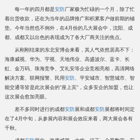
每一年的四月都是
安防
厂家极为忙碌的一个月，除了忙
着出货收款，还在为当年的品牌推广和积累客户做前期的铺
垫。今年当然也不例外，在4月份的几大展会中，沈阳、成
都、成都又以出色的表现成为了各大厂商关注的焦点。
从刚刚结束的东北安博会来看，其人气依然居高不下：
海康威视、华为、宇视、天地伟业、高盛波尔、蓝卡、长
虹、金万码、珠海竞争、艾礼安等企业竞相亮相，高清网络
解决方案、联网报警、民用
安防
、平安城市、智慧城市、智
能交通等皆是此次展会的“座上宾”，众多安企的加盟，也让
这次展会愈加亮眼。
差不多同时进行的成都
安防
展和成都
安防
展都将时间定
在了4月中旬，从参展内容和展会效应来看，两大展会各有
千秋。