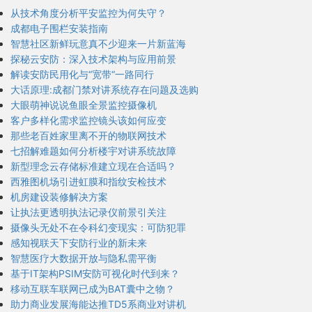
从技术角度分析平安监控为何失守？
成都电子围栏安装指南
智慧社区新鲜玩意真不少迎来一片新蓝海
探秘云安防：深入技术架构与应用前景
解读安防民用化与“宽带“一路同行
大话原理:成都门禁对讲系统存在问题及选购
大眼萌神说说鱼眼全景监控摄像机
客户多样化需求监控镜头该如何应变
那些老百姓家里离不开的物联网技术
七招解难题如何分析楼宇对讲系统故障
新型理念云存储标准建立现在合适吗？
西雅图机场引进虹膜和指纹安检技术
机房建设装修解决方案
让执法更透明执法记录仪前景引关注
摄像头无处不在令科幻变现实：可防犯罪
感知视联天下安防行业的新未来
智慧医疗大数据开放与隐私需平衡
基于IT架构PSIM安防可视化时代到来？
移动互联车联网已成为BAT囊中之物？
助力商业发展海能达推TD5系商业对讲机