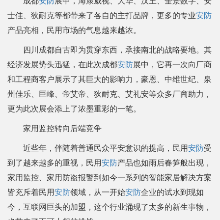
成都
安防
展中，海康威视、大华、汉王、全景数字、安
士佳、狄耐克等都带来了各自的主打品牌，更多的专业
安防
产品亮相，民用市场的气息越来越浓。
四川成都自古即为贯穿东西，承接南北的战略要地。其
经济发展势头迅猛，在此次成都
安防
展中，它再一次向厂商
和工程商客户展示了其巨大的影响力，豪恩、中维世纪、泉
州佳乐、巨峰、帝艾帝、狄耐克、艾礼安等众多厂商助力，
更为此次展会添上了浓墨重彩的一笔。
家用监控转向后端竞争
近些年，伴随着普通民众平安意识的提高，民用
安防
受
到了越来越多的重视，民用
安防
产品也如雨后春笋般出现，
家用监控、家用防盗报警到如今一系列的智能家居解决方案
皆充斥着民用
安防
领域，从一开始
安防
企业的试水到现如
今，互联网巨头的加盟，这个行业涌现了太多的新生事物，