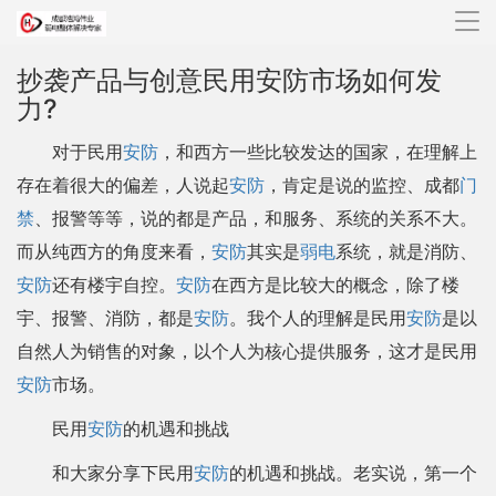
导
航
抄袭产品与创意民用安防市场如何发
力?
对于民用
安防
，和西方一些比较发达的国家，在理解上
存在着很大的偏差，人说起
安防
，肯定是说的监控、成都
门
禁
、报警等等，说的都是产品，和服务、系统的关系不大。
而从纯西方的角度来看，
安防
其实是
弱电
系统，就是消防、
安防
还有楼宇自控。
安防
在西方是比较大的概念，除了楼
宇、报警、消防，都是
安防
。我个人的理解是民用
安防
是以
自然人为销售的对象，以个人为核心提供服务，这才是民用
安防
市场。
民用
安防
的机遇和挑战
和大家分享下民用
安防
的机遇和挑战。老实说，第一个