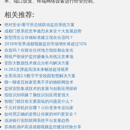
率、端口设置、终端网络设备进行经管控制。
相关推荐:
绝对安全!看守所总线联动监控系统方案
成都门禁系统竞争激烈未来呈十大发展趋势
新型理念云存储标准建立现在合适吗？
2018年世界成都视频监控市场增长将超过10%
你造吗？你留在任何地方指纹都会发光
两线严密保护监控摄像头布线注意事项
安防大数据技术难点分析与解决方案
H.265支撑超高清未来畅游超清视界
全景高清2.0数字平安校园智慧解决方案
聊一聊老百姓家里离不开的物联网技术
监狱安防集成技术的发展与创新应用探析
指纹识别弱爆了脑纹识别应用更强大
智能门锁目前主要面临的问题是什么？
千元对讲机好在哪？小白变身专业玩家
如何用正确的姿势让你家的WiFi更安全？
浅谈银行安防联网系统平台发展趋势
苏南机场IP高清成都视频监控建设经验分享