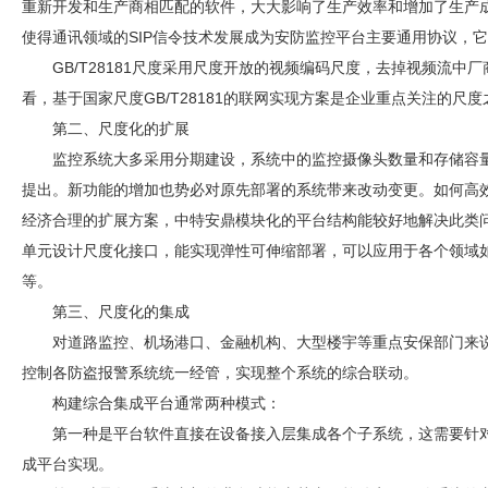
重新开发和生产商相匹配的软件，大大影响了生产效率和增加了生产成本
使得通讯领域的SIP信令技术发展成为
安防
监控平台主要通用协议，它
GB/T28181尺度采用尺度开放的视频编码尺度，去掉视频流
看，基于国家尺度GB/T28181的联网实现方案是企业重点关注的尺
第二、尺度化的扩展
监控系统大多采用分期建设，系统中的监控摄像头数量和存储容
提出。新功能的增加也势必对原先部署的系统带来改动变更。如何高
经济合理的扩展方案，中特安鼎模块化的平台结构能较好地解决此类
单元设计尺度化接口，能实现弹性可伸缩部署，可以应用于各个领域
等。
第三、尺度化的集成
对道路监控、机场港口、金融机构、大型楼宇等重点安保部门来
控制各防盗报警系统统一经管，实现整个系统的综合联动。
构建综合集成平台通常两种模式：
第一种是平台软件直接在设备接入层集成各个子系统，这需要针
成平台实现。