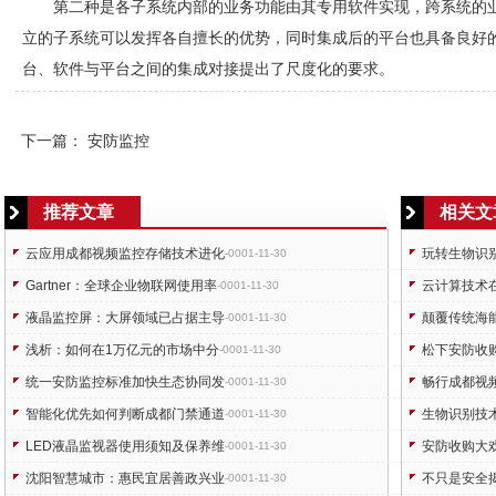
第二种是各子系统内部的业务功能由其专用软件实现，跨系统的
立的子系统可以发挥各自擅长的优势，同时集成后的平台也具备良好
台、软件与平台之间的集成对接提出了尺度化的要求。
下一篇：
安防监控
推荐文章
相关文
云应用成都视频监控存储技术进化
玩转生物识
-0001-11-30
Gartner：全球企业物联网使用率
云计算技术
-0001-11-30
液晶监控屏：大屏领域已占据主导
颠覆传统海能
-0001-11-30
浅析：如何在1万亿元的市场中分
松下安防收购视
-0001-11-30
统一安防监控标准加快生态协同发
畅行成都视
-0001-11-30
智能化优先如何判断成都门禁通道
生物识别技
-0001-11-30
LED液晶监视器使用须知及保养维
安防收购大
-0001-11-30
沈阳智慧城市：惠民宜居善政兴业
不只是安全
-0001-11-30