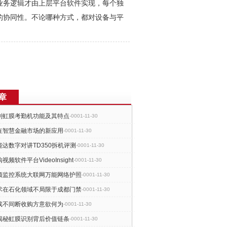
业务逻辑才由上层平台软件实现，每个独
的协同性。不论哪种方式，都对设备与平
章
别虹膜考勤机功能及其特点
-0001-11-30
在智慧金融市场的新应用
-0001-11-30
达数字对讲TD350拆机评测
-0001-11-30
频软件平台VideoInsight
-0001-11-30
频监控系统大联网万能网络护照
-0001-11-30
术在石化领域不局限于成都门禁
-0001-11-30
戏不间断收购方意欲何为
-0001-11-30
揭秘虹膜识别背后价值链条
-0001-11-30