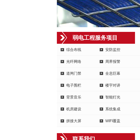
弱电工程服务项目
综合布线
安防监控
光纤网络
周界报警
道闸门禁
全息巨幕
电子围栏
楼宇对讲
背景音乐
智能灯光
机房建设
系统集成
拼接大屏
WIFI覆盖
联系我们