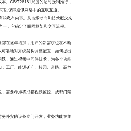
。GB/T28181尺度的适时强制推行，
可以保障通讯网络中的互联互通。
中厂商的私有内容。从市场动向和技术概念来
度之一，它确定了联网框架和交互流程。
量都在逐年增加，用户的新需求也在不断
效可靠地对系统架构调整配置，如何提出
问题，通过视频中间件技术，为各个功能
如：工厂、能源矿产、校园、道路、高危
说，需要考虑将
成都视频监控
、成都
门禁
对另外
安防
设备专门开发，业务功能在集