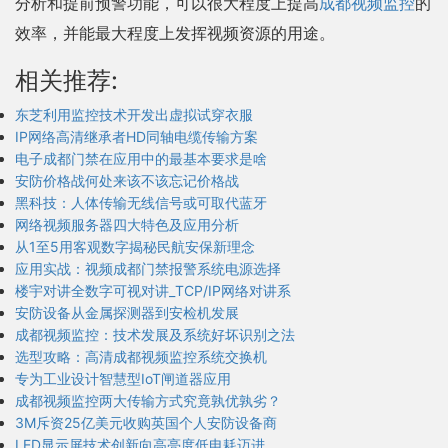
分析和提前预警功能，可以很大程度上提高
成都视频监控
的
效率，并能最大程度上发挥视频资源的用途。
相关推荐:
东芝利用监控技术开发出虚拟试穿衣服
IP网络高清继承者HD同轴电缆传输方案
电子成都门禁在应用中的最基本要求是啥
安防价格战何处来该不该忘记价格战
黑科技：人体传输无线信号或可取代蓝牙
网络视频服务器四大特色及应用分析
从1至5用客观数字揭秘民航安保新理念
应用实战：视频成都门禁报警系统电源选择
楼宇对讲全数字可视对讲_TCP/IP网络对讲系
安防设备从金属探测器到安检机发展
成都视频监控：技术发展及系统好坏识别之法
选型攻略：高清成都视频监控系统交换机
专为工业设计智慧型IoT闸道器应用
成都视频监控两大传输方式究竟孰优孰劣？
3M斥资25亿美元收购英国个人安防设备商
LED显示屏技术创新向高亮度低电耗迈进