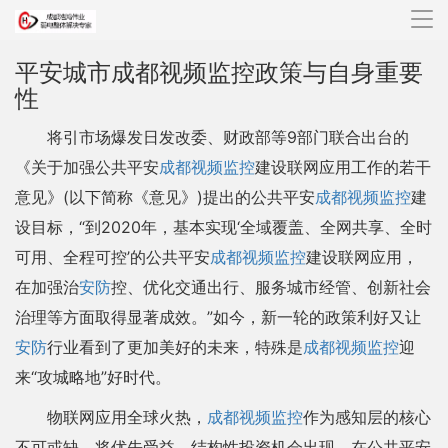
导
航
平安城市成都视频监控政策与自身重要
性
将引市场爆发日发改委、财政部等9部门联合出台的
《关于加强公共平安
成都视频监控
建设联网应用工作的若干
意见》(以下简称《意见》)提出的公共平安
成都视频监控
建
设目标，“到2020年，基本实现‘全域覆盖、全网共享、全时
可用、全程可控’的公共平安
成都视频监控
建设联网应用，
在加强治
安防
控、优化交通出行、服务城市经管、创新社会
治理等方面取得显著成效。”如今，新一轮的政策利好又让
安防
行业看到了更加美好的未来，特殊是
成都视频监控
迎
来“攻城略地”好时代。
物联网应用全球火热，
成都视频监控
作为感知层的核心
不可或缺，将优先受益，结构性投资机会出现。在公共平安