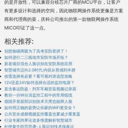
的是开放性，可以兼容分歧芯片厂商的MCU平台，让客户
有更多设计和选择的空间，因此物联网操作系统更像是方案
商和代理商的菜，庆科公司推出的第一款物联网操作系统
MICO印证了这一点。
相关推荐:
别想偷瞄两眼为了高考安防君拼了！
如何进行二三线地市安防市场开拓？
新老项目混合人脸识别在安防系统应用
智慧城市迈向2.0时代:内容从骨感到丰腴
按需选择有必要？看可视对讲选型攻略
12V还是24V如何选择合适的监控电源？
直击春运防盗：列车车厢安装视频记录器
教你一分钟分清监控工程中的常用线缆
德国开发面部识别技术天黑也能辨人脸
如何用正确的姿势让你家的WiFi更安全？
公共安全成都视频监控覆盖也要减少重复盖
行业专家跨界论道多维度解析智慧城市
杜绝黄牛防范恐袭-人脸识别技术保春运