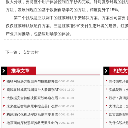
很大分歧，要将整个用户体验控制在半秒内完成。针对复杂环境的挑
方法，发展到现在的基于数据自动学习的方法，精度提升了15%。
第二个挑战是互联网中的虹膜辨认平安解决方案。方案公司需要手机
仅仅虹膜辨认软硬件方案。三是虹膜“眼神”支付生态环境的建设。虹
产业共同推动，包括应用场景的体验。
下一篇：
安防监控
推荐文章
相关文
物联网解决方案组件与技能提升效
网传防电子
-0001-11-30
刷脸取钱成真我国首台人脸识别AT
实战硬理：
-0001-11-30
大数据安全待解决国家战略迫在眉
浅析：高清
-0001-11-30
未来生活智能家居中控会是什么样
大话安全：
-0001-11-30
构建现代化机场安防系统主要看需
四零四医院
-0001-11-30
地震面前探秘那些挽救无数生命的
为什么说大
-0001-11-30