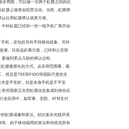
指令周期，可以做一次两个虹膜之间的比
在虹膜上做类似犯罪活动。当然，虹膜辨
辨认比用虹膜辨认就更方便。
。中科虹霸已经和一些一线手机厂商开始
了手机，还包括另外手持移动设备。另外
量发展。目前远距离方面，已经和公安部
，要做到零点几秒的辨认过程。
是虹膜最擅长的方式。从应用范围看，最
，然后是TEE和FIDO等国际尺度的支
膜技术是平安的，但是本身手机是不平安
上有些国家正在把虹膜信息集成到身份证
的行业应用中，如军事、
安防
、ATM支付
中的虹膜成像和算法。好比复杂光线环境
测等。由于移动端用的算法和传统
安防
有