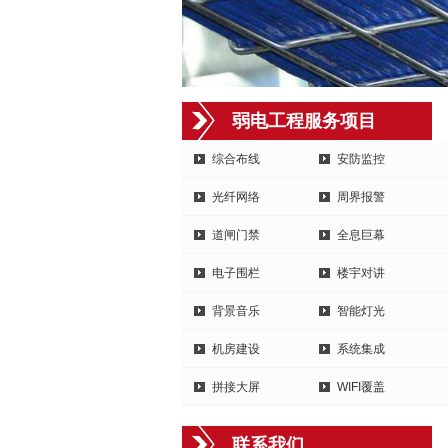
弱电工程服务项目
综合布线
安防监控
光纤网络
周界报警
道闸门禁
全息巨幕
电子围栏
楼宇对讲
背景音乐
智能灯光
机房建设
系统集成
拼接大屏
WIFI覆盖
联系我们