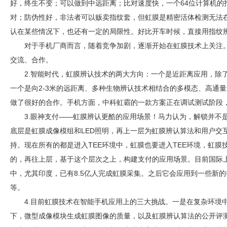
好，终生不变；可以做到中远距离；比对速度快，一个64位计算机的
对；防伪性好，非法者可以贩卖指纹套，但虹膜是精密活体检测无法
认在某些情况下，也还有一定的局限性。好比开车时候，直接用指纹
对于手机厂商而言，随着竞争加剧，逐渐开始在虹膜技术上关注
交流、合作。
2.智能时代，虹膜辨认技术的两大方向：一个是近距离应用，除
一个是向2-3米的远距离、多种生物辨认技术相结合的多模态、高通
做了很好的合作。手机方面，中科虹霸的一款方案正在调试测试阶段
3.眼神支付——虹膜辨认更酷的应用场景！马力认为，解锁并不
底层是虹膜成像模组和LED照明，再上一层为虹膜辨认算法和用户交互
持。现在所有的都是进入TEE环境中，虹膜也要进入TEE环境，虹
的，再往上层，基于这个层次之上，构建支付的应用场景。目前国际
中，尤其印度，已有8.5亿人完成虹膜采集。之后它会应用到一些新
等。
4.目前虹膜技术在智能手机应用上的三大挑战。一是在复杂环境
下，微型成像模块生成虹膜图像的质量，以及虹膜辨认算法的公开评