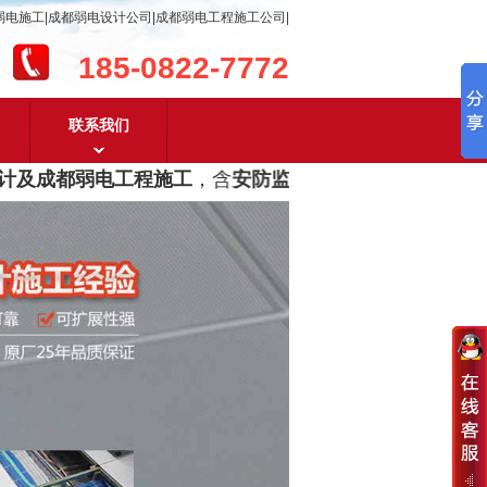
弱电施工|成都弱电设计公司|成都弱电工程施工公司|
185-0822-7772
联系我们
及成都弱电工程施工
，含
安防监控，系统集成，综合布线