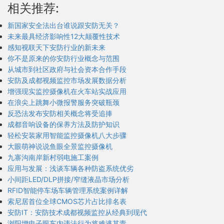
相关推荐:
新国家安全法出台谁说跟安防无关？
未来最具经济影响性12大颠覆性技术
感知视联天下安防行业的新未来
你不是原来的你安防行业概念与范围
从城市到社区政府与社会资本合作手段
安防及成都视频监控市场发展数据分析
增强现实监控摄像机在火车站实战应用
在浪尖上跳舞小微报警服务突破瓶颈
反恐法发布安防相关概念将受追捧
成都音响设备的保养方法及防护知识
轻松安装家用智能监控摄像机八大步骤
大眼萌神说说鱼眼全景监控摄像机
九寨沟南岸新村弱电施工案例
应用与发展：浅谈车辆各种防盗系统优劣
小间距LED/DLP拼接/窄缝液晶市场分析
RFID智能停车场车辆管理系统案例详解
索尼居首位全球CMOS芯片占比排名表
安防IT：安防技术成都视频监控从经典到现代
浏阳增电子眼车内违法行为将难逃其责