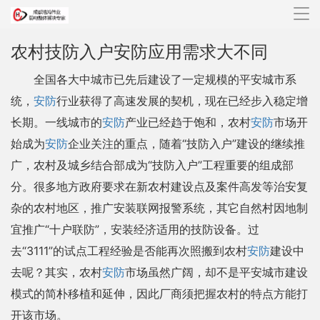
导
航
农村技防入户安防应用需求大不同
全国各大中城市已先后建设了一定规模的平安城市系
统，
安防
行业获得了高速发展的契机，现在已经步入稳定增
长期。一线城市的
安防
产业已经趋于饱和，农村
安防
市场开
始成为
安防
企业关注的重点，随着“技防入户”建设的继续推
广，农村及城乡结合部成为“技防入户”工程重要的组成部
分。很多地方政府要求在新农村建设点及案件高发等治安复
杂的农村地区，推广安装联网报警系统，其它自然村因地制
宜推广“十户联防”，安装经济适用的技防设备。过
去“3111”的试点工程经验是否能再次照搬到农村
安防
建设中
去呢？其实，农村
安防
市场虽然广阔，却不是平安城市建设
模式的简朴移植和延伸，因此厂商须把握农村的特点方能打
开该市场。