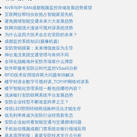
NVR与IP-SAN成都视频监控存储发展趋势展望
互联网拉帮结伙欲抢占智能家居先机
避免拥堵智能交通未来六大发展趋势
联网功能强大漫谈可视对讲系统优势
为什么这四大技术会左右安防的未来？
成都监控系统知识(摄像机篇)
安防营销摸索：未来增值效应为主导
神出鬼没美国交通管理与有何不同
全球化战略海外安防市场靠什么博弈
软件即服务安防云时代监控VSaaS分析
RFID技术应用现存两大问题有待解决
楼宇对讲全数字可视对讲_TCP/IP网络对讲系
楼宇智能化管理系统一般包括哪些内容？
浅谈银行安防联网系统平台发展趋势
安防企业转型不断谁是跨界之王？
传统LED照明经销商须换种活法才能生存
低毛利率将成为安防行业经营新常态
安防企业如何看智能交通与交通拥堵问题
手机短信视频成都门禁系统在银行领域应用
基本原理初探：家庭安防技术关注点分析