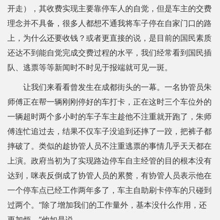
开走），其收费实现主要靠停车人的自觉，但是车主的交费
理念并不具备，很多人都想不通我将车子停在自家门口的路
上，为什么还要收钱？或者更直接的说，是目前的国民素质
还达不到能自觉完成交费过程的水平，我们经常看到国民插
队、逃票等等新闻时不时见于报端就可见一斑。
让我们来看看曾发生在成都街头的一幕。一名协管员朱
师傅正在帮一辆刚刚停好的车打卡，正在这时三个车位外的
一辆超时两个多小时的车子车主趁他不注重就开跑了，朱师
傅连忙追过去，结果不仅车子没追到还摔了一跤，把裤子都
摔破了。类似的趁协管人员不注重逃票的事情几乎天天都在
上演。政府当初为了实现路边停车自主经管的目的根本没有
达到，咪表反倒成了协管人员的累赘，有协管人员表示他在
一个停车点已经工作两年多了，车主自助刷卡停车的只碰到
过两个。“除了增加我们的工作量外，基本没什么作用，还
更加烦。”他如是说。