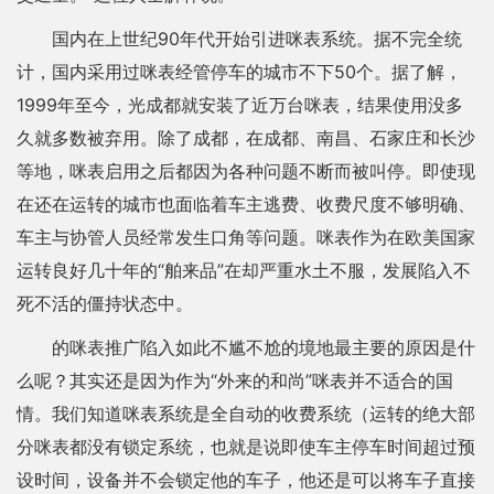
国内在上世纪90年代开始引进咪表系统。据不完全统
计，国内采用过咪表经管停车的城市不下50个。据了解，
1999年至今，光成都就安装了近万台咪表，结果使用没多
久就多数被弃用。除了成都，在成都、南昌、石家庄和长沙
等地，咪表启用之后都因为各种问题不断而被叫停。即使现
在还在运转的城市也面临着车主逃费、收费尺度不够明确、
车主与协管人员经常发生口角等问题。咪表作为在欧美国家
运转良好几十年的“舶来品”在却严重水土不服，发展陷入不
死不活的僵持状态中。
的咪表推广陷入如此不尴不尬的境地最主要的原因是什
么呢？其实还是因为作为“外来的和尚”咪表并不适合的国
情。我们知道咪表系统是全自动的收费系统（运转的绝大部
分咪表都没有锁定系统，也就是说即使车主停车时间超过预
设时间，设备并不会锁定他的车子，他还是可以将车子直接