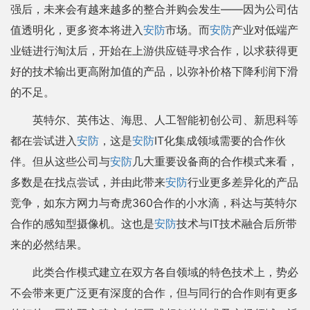
强后，未来会有越来越多的整合并购会发生——因为公司估
值透明化，更多资本将进入
安防
市场。而
安防
产业对低端产
业链进行淘汰后，开始在上游供应链寻求合作，以求获得更
好的技术输出更高附加值的产品，以弥补价格下降利润下滑
的不足。
英特尔、英伟达、海思、人工智能初创公司、新思科等
都在尝试进入
安防
，这是
安防
IT化集成领域需要的合作伙
伴。但从这些公司与
安防
几大重要设备商的合作模式来看，
多数是在找点尝试，并由此带来
安防
行业更多差异化的产品
竞争，如东方网力与奇虎360合作的小水滴，科达与英特尔
合作的感知型摄像机。这也是
安防
技术与IT技术融合后所带
来的必然结果。
此类合作模式建立在双方各自领域的特色技术上，势必
不会带来更广泛更有深度的合作，但与同行的合作则有更多