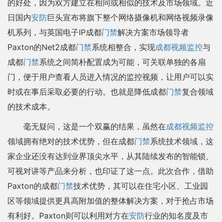
的好处，因为双方建立在相同或相似的技术及市场领域。近
日国内
安防
巨头宣布将旗下整个网络摄像机和网络视频录像
机系列，与英国电子IP成都
门禁
解决方案市场领导者
Paxton的Net2成都
门禁
系统相整合，实现
成都视频监控
与
成都
门禁
系统之间简朴配置成为可能，可关联单独的各扇
门，便于用户查看人员进入情况的监控视频，让用户可以实
时或在事后采取必要的行动。也就是降低成都
门禁
复合领域
的技术成本。
毫无疑问，这是一个双赢的结果，虽然在
成都视频监控
领域拥有绝对的技术优势，但在成都
门禁
系统技术领域，这
家企业还没有达到业界顶尖水平，从其陆续发布的智能锁、
可视对讲等产品来分析，也印证了这一点。此次合作，借助
Paxton的成都
门禁
技术优势，其可以在住宅小区、工业园
区等领域提供更具高附加值的整体解决方案，对于抢占市场
有利好。Paxton则可以利用对方在
安防
行业的知名度及市