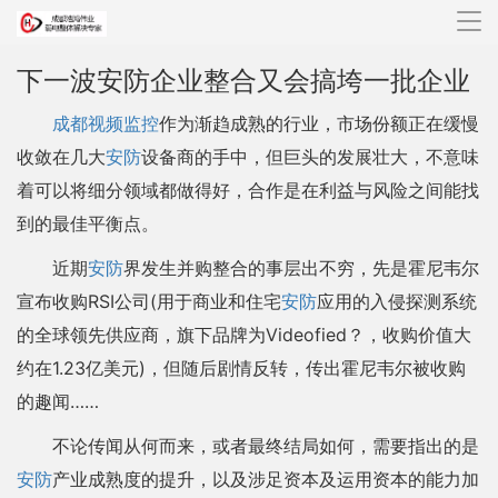
导
航
下一波安防企业整合又会搞垮一批企业
成都视频监控
作为渐趋成熟的行业，市场份额正在缓慢
收敛在几大
安防
设备商的手中，但巨头的发展壮大，不意味
着可以将细分领域都做得好，合作是在利益与风险之间能找
到的最佳平衡点。
近期
安防
界发生并购整合的事层出不穷，先是霍尼韦尔
宣布收购RSI公司(用于商业和住宅
安防
应用的入侵探测系统
的全球领先供应商，旗下品牌为Videofied？，收购价值大
约在1.23亿美元)，但随后剧情反转，传出霍尼韦尔被收购
的趣闻……
不论传闻从何而来，或者最终结局如何，需要指出的是
安防
产业成熟度的提升，以及涉足资本及运用资本的能力加