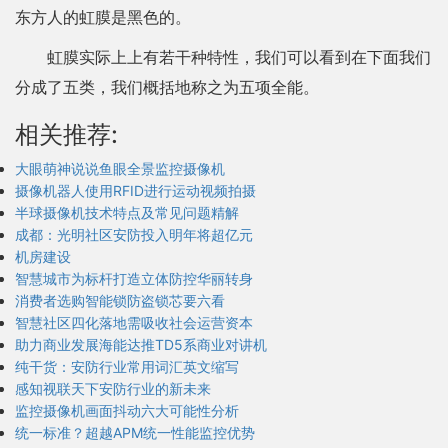
东方人的虹膜是黑色的。
虹膜实际上上有若干种特性，我们可以看到在下面我们
分成了五类，我们概括地称之为五项全能。
相关推荐:
大眼萌神说说鱼眼全景监控摄像机
摄像机器人使用RFID进行运动视频拍摄
半球摄像机技术特点及常见问题精解
成都：光明社区安防投入明年将超亿元
机房建设
智慧城市为标杆打造立体防控华丽转身
消费者选购智能锁防盗锁芯要六看
智慧社区四化落地需吸收社会运营资本
助力商业发展海能达推TD5系商业对讲机
纯干货：安防行业常用词汇英文缩写
感知视联天下安防行业的新未来
监控摄像机画面抖动六大可能性分析
统一标准？超越APM统一性能监控优势