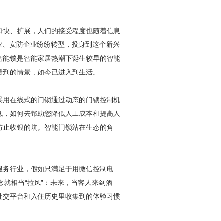
加快、扩展，人们的接受程度也随着信息
业、
安防
企业纷纷转型，投身到这个新兴
智能锁是智能家居热潮下诞生较早的智能
看到的情景，如今已进入到生活。
采用在线式的门锁通过动态的门锁控制机
低，如何去帮助您降低人工成本和提高人
防止收银的坑。智能门锁站在生态的角
服务行业，假如只满足于用微信控制电
念就相当“拉风”：未来，当客人来到酒
社交平台和入住历史里收集到的体验习惯