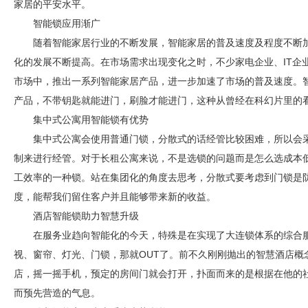
家居的平安水平。
智能锁应用渐广
随着智能家居行业的不断发展，智能家居的普及速度及程度不断
化的发展不断提高。在市场需求出现变化之时，不少家电企业、IT企
市场中，推出一系列智能家居产品，进一步加速了市场的普及速度。
产品，不带钥匙就能进门，刷脸才能进门，这种从曾经在科幻片里的
集中式公寓用智能锁有优势
集中式公寓会使用普通门锁，分散式的话经管比较困难，所以会
制来进行经管。对于长租公寓来说，不是选锁的问题而是怎么选成本
工效率的一种锁。站在集团化的角度去思考，分散式要考虑到门锁是
度，能帮我们留住客户并且能够带来新的收益。
酒店智能锁助力智慧升级
在服务业趋向智能化的今天，特殊是在实现了大连锁体系的综合
视、窗帘、灯光、门锁，那就OUT了。前不久刚刚抛出的智慧酒店概
店，摇一摇手机，预定的房间门就会打开，扑面而来的是根据在他的
而预先营造的气息。