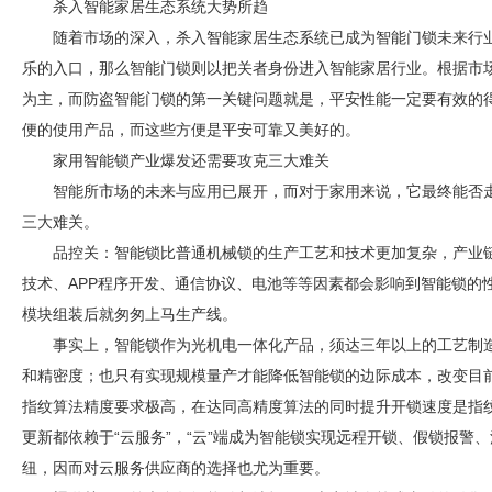
杀入智能家居生态系统大势所趋
随着市场的深入，杀入智能家居生态系统已成为智能门锁未来行
乐的入口，那么智能门锁则以把关者身份进入智能家居行业。根据市
为主，而防盗智能门锁的第一关键问题就是，平安性能一定要有效的
便的使用产品，而这些方便是平安可靠又美好的。
家用智能锁产业爆发还需要攻克三大难关
智能所市场的未来与应用已展开，而对于家用来说，它最终能否
三大难关。
品控关：智能锁比普通机械锁的生产工艺和技术更加复杂，产业
技术、APP程序开发、通信协议、电池等等因素都会影响到智能锁的
模块组装后就匆匆上马生产线。
事实上，智能锁作为光机电一体化产品，须达三年以上的工艺制
和精密度；也只有实现规模量产才能降低智能锁的边际成本，改变目
指纹算法精度要求极高，在达同高精度算法的同时提升开锁速度是指
更新都依赖于“云服务”，“云”端成为智能锁实现远程开锁、假锁报警
纽，因而对云服务供应商的选择也尤为重要。