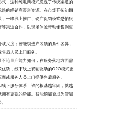
形式，这种纯电商模式忽视了传统渠道的
成熟的经销商渠道资源。在市场开拓初期
策，一味线上推广、硬广促销模式恐怕很
店等渠道合作，以现场体验带动销售则更
分歧尺度；智能锁进户装锁的条件各异，
业售后人员上门服务。
且不论量产能力如何，在服务落地方面需
优势，线下线上双轮驱动的O2O模式更
应商或服务人员上门提供售后服务。
和线下服务体系，谁的根基越牢固，就越
就拥有更强的势能。智能锁能否成为智能
验。