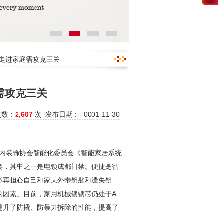
开走进家庭需攻克三关
需攻克三关
次数：
2,607
次 发布日期： -0001-11-30
室内装饰协会智能化委员会《智能家居系统
类，其中之一是电锁成都
门禁
。便捷是智
必再担心自己和家人外带钥匙和遗失钥
的因素。目前，家用机械锁锁芯仍处于A
提升了防撬、防暴力拆除的性能，提高了