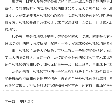
渠道关：目前大多数智能锁都选择了网上商城众筹或直销的销售
价值。要想在短时间内实现智能锁的快速普及，应大力整合线下业已
阶段，大多数消费者对智能锁仍然陌生，安装智能锁是家庭的理性决
难奏效。智能锁开设直营体验店，或与家居建材、五金店、门店展示
接地气。
服务关：在分歧地域环境中，智能锁的防火、防寒、防雨等会有
好比防盗门的厚度分歧所需匹配也不一样，安装或检修智能锁均需专
由于智能锁普及是大势所趋，市场上冒出一些新智能锁品牌，姑
要巨大的资金投入。而这一点，从传统企业起家的锁业公司显示出比较
适合智能锁销售和服务，如智无忧服务平台可线上派单、再由线下供
从长远来看，智能锁市场的竞争的王牌将取决于产品供应链质量
能获得品牌溢价和家庭用户的信任；再延伸至另外智能家居领域时，
家居的突破口，担负起打通起家庭物联网的重任，还有待于市场的检
下一篇：
安防监控