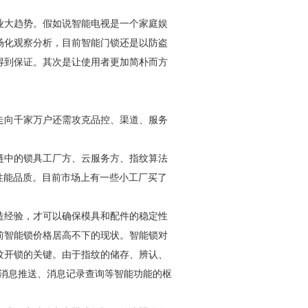
业大趋势。假如说智能电视是一个家庭娱
场化观察分析，目前智能门锁还是以防盗
得到保证。其次是让使用者更加简朴而方
走向千家万户还需攻克品控、渠道、服务
链中的锁具工厂方、云服务方、指纹算法
性能品质。目前市场上有一些小工厂买了
造经验，才可以确保模具和配件的稳定性
前智能锁价格居高不下的现状。智能锁对
纹开锁的关键。由于指纹的储存、辨认、
、消息推送、消息记录查询等智能功能的枢