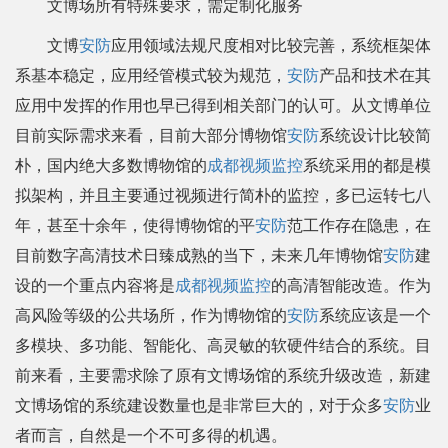
文博场所有特殊要求，需定制化服务
文博
安防
应用领域法规尺度相对比较完善，系统框架体
系基本稳定，应用经管模式较为规范，
安防
产品和技术在其
应用中发挥的作用也早已得到相关部门的认可。从文博单位
目前实际需求来看，目前大部分博物馆
安防
系统设计比较简
朴，国内绝大多数博物馆的
成都视频监控
系统采用的都是模
拟架构，并且主要通过视频进行简朴的监控，多已运转七八
年，甚至十余年，使得博物馆的平
安防
范工作存在隐患，在
目前数字高清技术日臻成熟的当下，未来几年博物馆
安防
建
设的一个重点内容将是
成都视频监控
的高清智能改造。作为
高风险等级的公共场所，作为博物馆的
安防
系统应该是一个
多模块、多功能、智能化、高灵敏的软硬件结合的系统。目
前来看，主要需求除了原有文博场馆的系统升级改造，新建
文博场馆的系统建设数量也是非常巨大的，对于众多
安防
业
者而言，自然是一个不可多得的机遇。