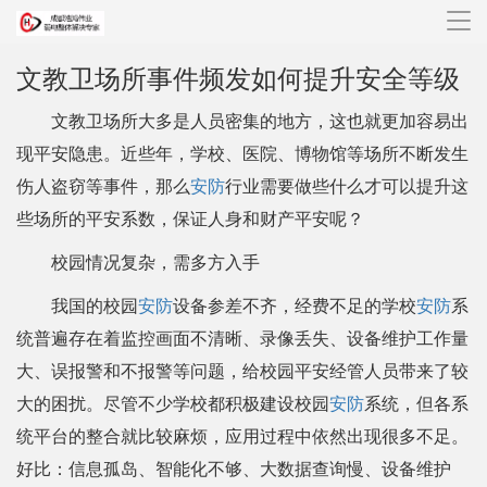
导
航
文教卫场所事件频发如何提升安全等级
文教卫场所大多是人员密集的地方，这也就更加容易出
现平安隐患。近些年，学校、医院、博物馆等场所不断发生
伤人盗窃等事件，那么
安防
行业需要做些什么才可以提升这
些场所的平安系数，保证人身和财产平安呢？
校园情况复杂，需多方入手
我国的校园
安防
设备参差不齐，经费不足的学校
安防
系
统普遍存在着监控画面不清晰、录像丢失、设备维护工作量
大、误报警和不报警等问题，给校园平安经管人员带来了较
大的困扰。尽管不少学校都积极建设校园
安防
系统，但各系
统平台的整合就比较麻烦，应用过程中依然出现很多不足。
好比：信息孤岛、智能化不够、大数据查询慢、设备维护