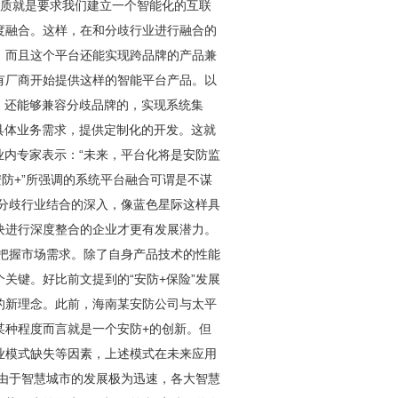
实质就是要求我们建立一个智能化的互联
度融合。这样，在和分歧行业进行融合的
，而且这个平台还能实现跨品牌的产品兼
有厂商开始提供这样的智能平台产品。以
功能，还能够兼容分歧品牌的，实现系统集
户的具体业务需求，提供定制化的开发。这就
，有业内专家表示：“未来，平台化将是
安防
监
安防
+”所强调的系统平台融合可谓是不谋
与分歧行业结合的深入，像蓝色星际这样具
块进行深度整合的企业才更有发展潜力。
的把握市场需求。除了自身产品技术的性能
关键。好比前文提到的“
安防
+保险”发展
的新理念。此前，海南某
安防
公司与太平
某种程度而言就是一个
安防
+的创新。但
业模式缺失等因素，上述模式在未来应用
，由于智慧城市的发展极为迅速，各大智慧