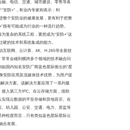
金融、电信、交通、城市建设、零售等各
“
安防
+”，有业内专家则表示：利
进整个
安防
业的健康发展，更有利于把整
+”很有可能成为行业的一种流行趋势。
为复杂的系统工程，要想成为“
安防
+”这
有过硬的技术和系统集成的能力。
互联网、云计算、4K、H.265等全新技
，常常会碰到横跨多个领域的技术融合问
例如国内知名
安防
厂商蓝色星际推出的“星
身
安防
应用及流媒体技术优势，为用户提
的解决方案。该解决方案应用了一系列最
接入第三方IPC。在云存储方面，借助
云实现云数据的平安存储和异地容灾。在
店、幼儿园、公安、交通、电力、质监等
某种程度而言，只有类似蓝色星际星际云
融合发展。