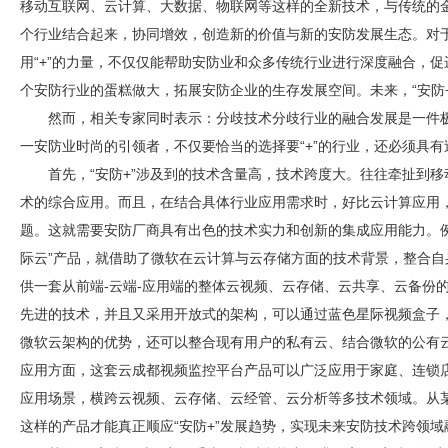
移动互联网、云计算、大数据、物联网等这样的全新技术，与传统的
个行业结合起来，协同增效，创造新的价值与新的
安防
发展生态。对于
用“+”的力量，不仅仅能帮助
安防
业和众多传统行业进行深度融合，促
个
安防
行业的蛋糕做大，拓展
安防
企业的生存发展空间。未来，“
安防
然而，相关专家同时表示：分歧技术分歧行业的融合发展是一件极
一
安防
业时尚的引领者，不仅要恰当的选择要“+”的行业，还必须具
首先，“
安防
+”涉及到的技术含量高，技术跨度大。往往牵扯到移动
术的综合应用。而且，在结合具体行业应用需求时，好比云计算应用
题。这就需要
安防
厂商具有出色的技术实力和创新的集成应用能力。
际云”产品，就借助了微软在云计算与云存储方面的技术背景，整合自
供一套从前端-云端-应用端的整体云视频、云存储、云共享、云备份
先进的技术，并且又采用开放式的架构，可以通过蓝色星际视频盒子，
微软云架构的优势，还可以整合现有用户的私有云、结合微软的公有
应用方面，这套云
成都视频监控
平台产品可以广泛应用于家庭、连锁
应用场景，横跨云视频、云存储、云经管、云分析等多技术领域。从
这样的产品才能真正顺应“
安防
+”发展趋势，实现未来
安防
技术跨领域