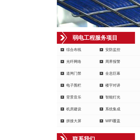
弱电工程服务项目
综合布线
安防监控
光纤网络
周界报警
道闸门禁
全息巨幕
电子围栏
楼宇对讲
背景音乐
智能灯光
机房建设
系统集成
拼接大屏
WIFI覆盖
联系我们