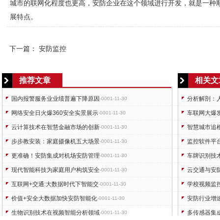
城市的联网化程度也更高，
安防
企业在这个领域进行开发，就是一种
展特点。
下一篇：
安防监控
推荐文章
相关文
国内报警服务业业绩普遍下降原因
分析解剖：
-0001-11-30
网络安全日火爆360安全实景展示
车联网大爆
-0001-11-30
云计算技术在智慧金融市场的创新
智慧城市追
-0001-11-30
步步教安装：家庭摄像机五大场景
监控软件平
-0001-11-30
更准确！安防集成对机场安防管理
车牌识别技
-0001-11-30
现代智能科技为家庭用户构筑安全
云交通与安
-0001-11-30
互联网+交通:大数据时代下智能交
学校视频监
-0001-11-30
价值+安全大数据加快安防智能化
安防行业增
-0001-11-30
生物识别技术在视频智能分析领域
多传感器集
-0001-11-30