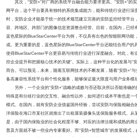
其次，“
安防
+”对厂商的系统平台融合能力要求更高。“
安防
+”的
网平台，这个平台要具有独特的系统集成能力，能和传统行业进行深
时，
安防
企业才能基于统一的技术规范建立完善的
安防
监控经管平台
容、跨地区、跨部门的图像信息资源整合经管。目前，在国内，已经
蓝色星际的BlueStarCenter平台为例，不仅具有出色的智能联网
成。更为重要的是，蓝色星际的BlueStarCenter平台还能结合用
使得BlueStarCenter平台更容易与传统行业进行深度融合。对此
控企业提升和把握核心技术的关键”。实际上，这种平台化的发展与“
而合。可以预见，未来，随着互联网技术的不断发展，随着“
安防
+”
备高兼容性系统平台和个性化服务，能够保证最大限度与用户业务模
另外，一个企业的“
安防
+”战略的成败与否还取决所以否能准确
特殊是和分歧行业的交互性、融合性以外，如何进行成本平衡也是一个
模式。在国内，就有
安防
企业借鉴国外经验，尝试
安防
与保险相融合
洋保险在海口市某社区就推出了出租屋装摄像头送保险服务模式。从
是，由于国内保险业的社会化程度不够、对应的法律法规和成熟的商
普及方面就不被一些业内专家看好。而“
安防
+智慧城市”的发展模式