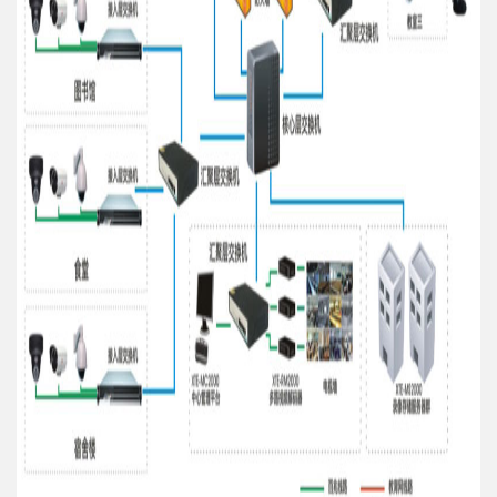
CERNET网络或租用运营商专线实现图像上传上级教委监控
中心。
院校分控节点
各校园分控中心设置硬盘录像机、流媒体转发服务器、监控
客户端，流媒体转发服务器承担区域内的所有数字流媒体转
发服务，同时具有网络应用管理功能、网络点播服务功能。
整体存储系统采用分布式存储方式，前端校园内通过硬盘录
像机实现24小时实时录像，方便本地查询、调阅图像源，
重要信息数据按需同步到教委总控中心存储平台，能有效节
省视频带宽利用率，保证视频实时传输。
在校园内对
视频监控
传输安全要求较高的区域，可通过采用
同方自主研发加密芯片的网络摄像机来保证系统接入的安全
性。
教委总控中心
市教委总控中心通过IP数据专网以及光纤汇聚各校园节点的