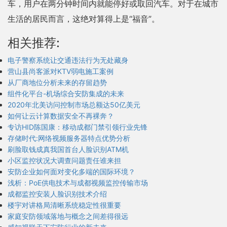
车，用户在两分钟时间内就能停好或取回汽车。对于在城市
生活的居民而言，这绝对算得上是“福音”。
相关推荐:
电子警察系统让交通违法行为无处藏身
营山县尚客派对KTV弱电施工案例
从厂商地位分析未来的存留趋势
组件化平台-机场综合安防集成的未来
2020年北美访问控制市场总额达50亿美元
如何让云计算数据安全不再裸奔？
专访HID陈国康：移动成都门禁引领行业先锋
存储时代:网络视频服务器特点优势分析
刷脸取钱成真我国首台人脸识别ATM机
小区监控状况大调查问题责任谁来担
安防企业如何面对变化多端的国际环境？
浅析：PoE供电技术与成都视频监控传输市场
成都监控安装人脸识别技术介绍
楼宇对讲格局清晰系统稳定性很重要
家庭安防领域落地与概念之间差得很远