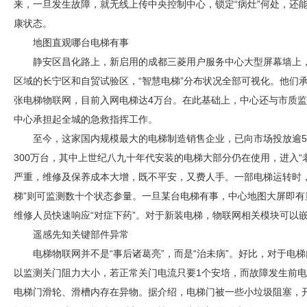
来，一旦发生故障，就无线上传中央控制中心，锁定“病灶”何处，还能
康状态。
地图直观哪台电梯有事
静安区昌化路上，新启用的成都三菱用户服务中心大型屏幕墙上
区域的长宁区和自贸试验区，“智慧电梯”分布状况全部可视化。他们
张电梯物联网，目前入网电梯达4万台。在此基础上，中心还与市质监
中心承担起全城的急救指挥工作。
至今，这家国内规模最大的电梯制造销售企业，已向市场投放逾5
300万台，其中上世纪八九十年代安装的电梯大部分仍在使用，进入“老
严重，维修及保养成本大增，既不平安，又费人手。一部电梯运转时
梯”则可监测数十个状态参量。一旦某台电梯有事，中心地图大屏即
维修人员快速响应“对症下药”。对于新装电梯，物联网相关模块可以
遥感先知关键部件异常
电梯物联网并不是“事后诸葛亮”，而是“治未病”。好比，对于电
以监测关门阻力大小，若正常关门电流只要1个安培，而故障发生前电
电梯门滑轮、滑槽内存在异物。据介绍，电梯门被一些小垃圾阻塞，开