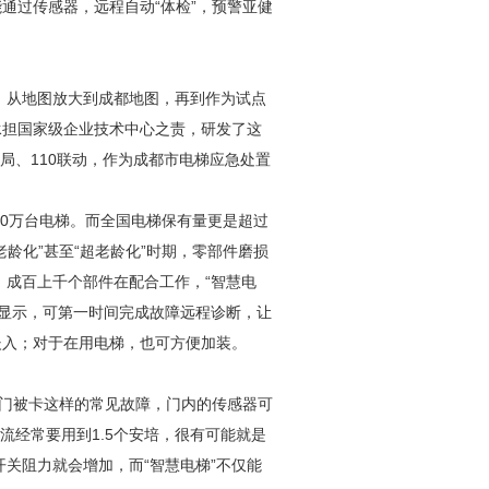
通过传感器，远程自动“体检”，预警亚健
，从地图放大到成都地图，再到作为试点
承担国家级企业技术中心之责，研发了这
局、110联动，作为成都市电梯应急处置
0万台电梯。而全国电梯保有量更是超过
龄化”甚至“超老龄化”时期，零部件磨损
，成百上千个部件在配合工作，“智慧电
有显示，可第一时间完成故障远程诊断，让
嵌入；对于在用电梯，也可方便加装。
梯门被卡这样的常见故障，门内的传感器可
流经常要用到1.5个安培，很有可能就是
关阻力就会增加，而“智慧电梯”不仅能