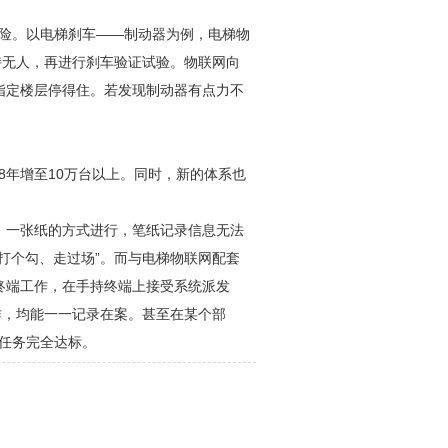
风险。以电梯刹车——制动器为例，电梯物
持无人，再进行刹车验证试验。物联网向
指定楼层停得住。若发现制动器有点力不
18年增至10万台以上。同时，新的体系也
、一张纸的方式进行，笔纸记录信息无法
打个勾、走过场”。而与电梯物联网配套
终端工作，在手持终端上接受系统派发
作，均能一一记录在案。甚至在某个部
至任务完全达标。