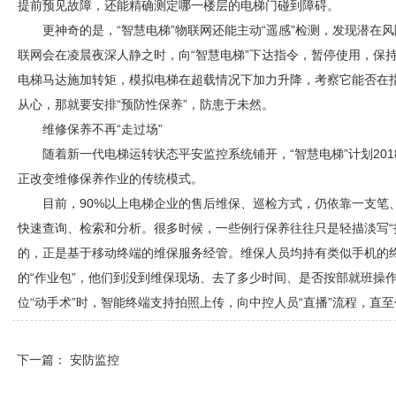
提前预见故障，还能精确测定哪一楼层的电梯门碰到障碍。
更神奇的是，“智慧电梯”物联网还能主动“遥感”检测，发现潜在
联网会在凌晨夜深人静之时，向“智慧电梯”下达指令，暂停使用，保
电梯马达施加转矩，模拟电梯在超载情况下加力升降，考察它能否在
从心，那就要安排“预防性保养”，防患于未然。
维修保养不再“走过场”
随着新一代电梯运转状态平安监控系统铺开，“智慧电梯”计划20
正改变维修保养作业的传统模式。
目前，90%以上电梯企业的售后维保、巡检方式，仍依靠一支笔
快速查询、检索和分析。很多时候，一些例行保养往往只是轻描淡写“
的，正是基于移动终端的维保服务经管。维保人员均持有类似手机的
的“作业包”，他们到没到维保现场、去了多少时间、是否按部就班操
位“动手术”时，智能终端支持拍照上传，向中控人员“直播”流程，直
下一篇：
安防监控