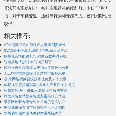
拍很高，从而对后续有效图片的筛选带来很多工作。其次，
算法可实现功能少，智能实现简朴的闯红灯、卡口车辆抓
拍，对于车辆变道、压线等行为却无能为力，使用局限性比
较强。
相关推荐:
ATM刷脸取款如何保证人脸识别安全性
SVAC会不会成为城市监控视频压缩主流
数字悦音海能达TD500商业数字对讲机
智装落地·剑指未来智装黄埔班
监控摄像机高清镜头辨别及关键技术分析
人工智能技术或提升智慧城市服务水平
畅谈:网络视频会议技术优势及未来发展
成都视频监控超高清:4K成为行业发展关键点
智慧零售:基于RFID智慧供应链解决方案
烽火众智智慧警务解决方案亮相安博会
车联网热听专家专业技术角度怎么说？
平安城市探索城市智慧管理运营金钥匙
联网功能强大漫谈可视对讲系统优势