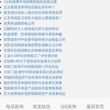
1分钟读懂手动报警按钮的安装位置
五点看透违停球你还敢乱停车吗？
新老项目混合人脸识别在安防系统应用
公关系统防卫安防大炮怎么看新政策？
优秀的成都弱电公司
正解弱光子人体安检仪所引发的争议
防盗报警：民用领域的突破与系统构建
智慧城市PPP发展节能环保行业获益几何
安防监控线缆发展趋势及选购之法分析
车牌识别漫谈数位化智能道路监控系统
工业4.0RFID在智能工厂中作用分析
互联网+时代下智慧城市发展五大趋势
传统门安保不利智能安防门开始兴起
小区门道:楼宇对讲设备安装注意及调试
同轴高清监控产品在海外市场走俏原因
低价恶性竞争阻碍安防行业发展五因素
智能家居不单是产品组合而是智能系统
五大趋势揭示安防我国安防产业发展动态
电话咨询
发送短信
QQ咨询
返回首页