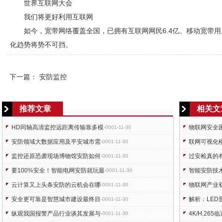
世界互联网大会
我们将更好利用互联网
如今，宽带网络覆盖全国，已拥有互联网网民6.4亿、移动宽带用户
化趋势将势不可挡。
下一篇：
安防监控
推荐文章
相关文
HD同轴高清监控远距离传输靠多模
物联网安全
-0001-11-30
安防领域大数据应用及平安城市需
联网可视化
-0001-11-30
监控还原恐袭现场博物馆安防如何
过安检真的
-0001-11-30
要100%安全！智能电网安防就玩最
智能安防技
-0001-11-30
云计算又上头条安防的云机会在哪
物联网产业
-0001-11-30
安全更可靠是智慧城市建设最终目
解析：LE
-0001-11-30
纵观我国报警产品行业谈其发展与
4K/H.2
-0001-11-30