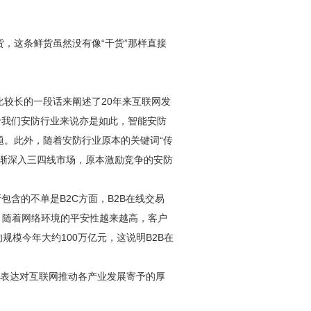
，这条鲜货虽然没有像“干货”那样直接
较长的一段话来阐述了20年来互联网发
于我们
安防
行业来说亦是如此，智能
安防
题。此外，随着
安防
行业原本的关键词“传
逐渐深入三四线市场，原本激励竞争的
安防
包含的不单是B2C方面，B2B在线交易
的，随着网络环境的平安性越来越高，客户
规模今年大约100万亿元，这说明B2B在
以表达对互联网推动各产业发展寄予的厚