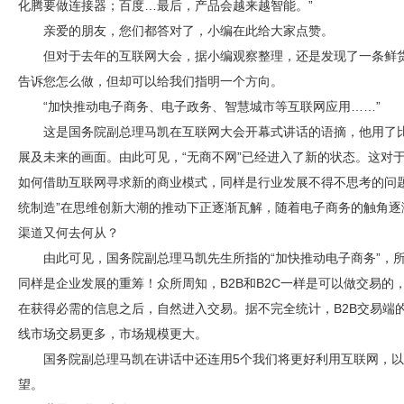
化腾要做连接器；百度…最后，产品会越来越智能。”
亲爱的朋友，您们都答对了，小编在此给大家点赞。
但对于去年的互联网大会，据小编观察整理，还是发现了一条鲜货
告诉您怎么做，但却可以给我们指明一个方向。
“加快推动电子商务、电子政务、智慧城市等互联网应用……”
这是国务院副总理马凯在互联网大会开幕式讲话的语摘，他用了比
展及未来的画面。由此可见，“无商不网”已经进入了新的状态。这对
如何借助互联网寻求新的商业模式，同样是行业发展不得不思考的问
统制造”在思维创新大潮的推动下正逐渐瓦解，随着电子商务的触角
渠道又何去何从？
由此可见，国务院副总理马凯先生所指的“加快推动电子商务”，所
同样是企业发展的重筹！众所周知，B2B和B2C一样是可以做交易
在获得必需的信息之后，自然进入交易。据不完全统计，B2B交易端的
线市场交易更多，市场规模更大。
国务院副总理马凯在讲话中还连用5个我们将更好利用互联网，
望。