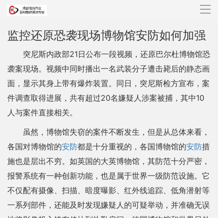
导
航
监控还原恐袭现场博物馆安防如何加强
突尼斯内政部21日公布一段视频，还原巴尔杜博物馆恐
袭案现场。视频中同时播出一名武装分子遭击毙后的静态画
面，显示其身上带有爆炸装置。同日，突尼斯检方宣布，案
件调查取得进展，共有超过20名嫌疑人涉案被捕，其中10
人与案件直接相关。
虽然，博物馆失窃的案件不断发生，但是从总体来看，
各国对博物馆的
安防
都是十分重视的，各国博物馆的
安防
措
施也是层出不穷。如英国的大英博物馆，其防范十分严密，
报警系统有一种创新功能，也是属于世界一级防范设施。它
不仅配有摄像、扫描、暗度曝影、红外线追踪、低角潜射等
一系列部件，还能及时发现嫌疑人的可疑举动，并准确无误