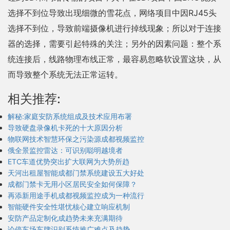
选择不到位导致出现细微的雪花点，网络项目中因RJ45头
选择不到位，导致前端摄像机进行掉线现象；所以对于连接
器的选择，需要引起特殊的关注；另外的因素问题：整个系
统连接后，线路物理布线正常，最容易忽略软设置这块，从
而导致整个系统无法正常运转。
相关推荐:
解秘:家庭安防系统组成及技术应用布署
导致硬盘录像机卡死的十大原因分析
物联网技术智慧环保之污染源成都视频监控
俄全景监控雷达：可识别聪明越境者
ETC车道优势突出扩大联网为大势所趋
天河出租屋智能成都门禁系统建设五大好处
成都门禁卡无用小区居民安全如何保障？
再添新用途手机成都视频监控成为一种流行
智能硬件安全性堪忧核心建立响应机制
安防产品定制化成趋势未来充满期待
论停车场车牌识别系统推广难点及趋势