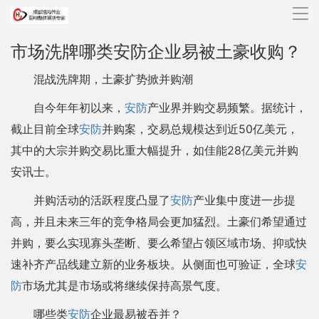
导
航
市场洗牌哪类安防企业易被土豪收购？
混战洗牌期，土豪扩势掀并购潮
自今年年初以来，
安防
产业界并购交易频繁。据统计，
截止目前全球
安防
并购案，交易总规模达到近50亿美元，
其中的大宗并购交易比重大幅提升，如佳能28亿美元并购
安讯士。
并购活动的活跃程度凸显了
安防
产业集中度进一步提
高，并且未来三年的竞争格局会更加猛烈。土豪们希望通过
并购，要么实现寡头垄断、要么希望占领区域市场、抑或快
速补齐产品线建立新的业务板块。从侧面也可验证，全球
安
防
市场尤其是市场或将继续保持高景气度。
哪些类
安防
企业最易被吞并？