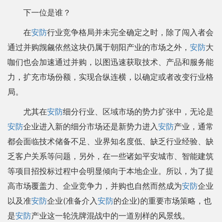
下一位是谁？
在
安防
行业竞争格局并未完全确定之时，除了闯入者会
通过并购觊觎依然这块仍属于朝阳产业的市场之外，
安防
大
咖们也会加速通过并购，以图迅速获取技术、产品和服务能
力，扩充市场份额，实现合纵连横，以确定或者改变行业格
局。
尤其在
安防
细分行业、区域市场的势力扩张中，无论是
安防
企业进入新的细分市场还是新势力进入
安防
产业，通常
都会面临技术储备不足、业界知名度低、缺乏行业经验、缺
乏客户关系等问题，另外，在一些诸如平安城市、智能建筑
等项目招投标过程中会明显倾向于本地企业。所以，为了提
高市场覆盖力、企业竞争力，并购也自然而然成为
安防
企业
以及准
安防
企业(准备介入
安防
的企业)的重要市场策略，也
是
安防
产业这一轮洗牌混战中的一道别样的风景线。