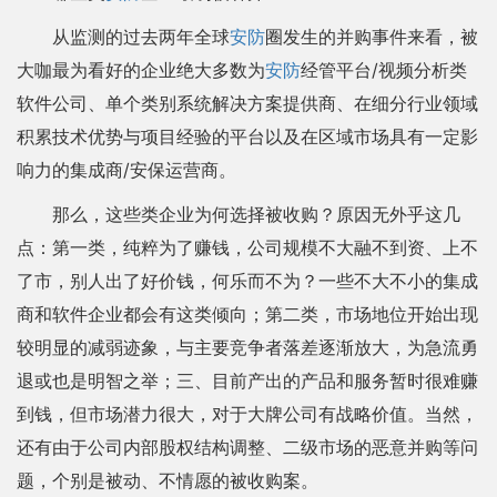
从监测的过去两年全球
安防
圈发生的并购事件来看，被
大咖最为看好的企业绝大多数为
安防
经管平台/视频分析类
软件公司、单个类别系统解决方案提供商、在细分行业领域
积累技术优势与项目经验的平台以及在区域市场具有一定影
响力的集成商/安保运营商。
那么，这些类企业为何选择被收购？原因无外乎这几
点：第一类，纯粹为了赚钱，公司规模不大融不到资、上不
了市，别人出了好价钱，何乐而不为？一些不大不小的集成
商和软件企业都会有这类倾向；第二类，市场地位开始出现
较明显的减弱迹象，与主要竞争者落差逐渐放大，为急流勇
退或也是明智之举；三、目前产出的产品和服务暂时很难赚
到钱，但市场潜力很大，对于大牌公司有战略价值。当然，
还有由于公司内部股权结构调整、二级市场的恶意并购等问
题，个别是被动、不情愿的被收购案。