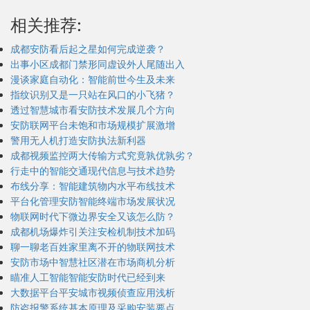
相关推荐:
成都安防看后起之星如何完成逆袭？
出事小区成都门禁形同虚设外人尾随出入
漫谈家庭自动化：智能前世今生及未来
指纹识别又是一只站在风口的小飞猪？
透过智慧城市看安防技术发展几个方向
安防联网平台未饱和市场规模扩展激增
警用无人机打造安防执法新利器
成都视频监控两大传输方式究竟孰优孰劣？
行走中的智能交通现代信息与技术趋势
布线分享：智能建筑物内水平布线技术
平台化管理安防智能终端市场发展状况
物联网时代下微边界安全又该怎么防？
成都机场爆炸引关注安检机制技术加码
聊一聊老百姓家里离不开的物联网技术
安防市场中智慧社区潜在市场商机分析
瞄准人工智能智能安防时代已经到来
大数据平台平安城市视频侦查应用浅析
防盗报警系统基本原理及采购安装要点