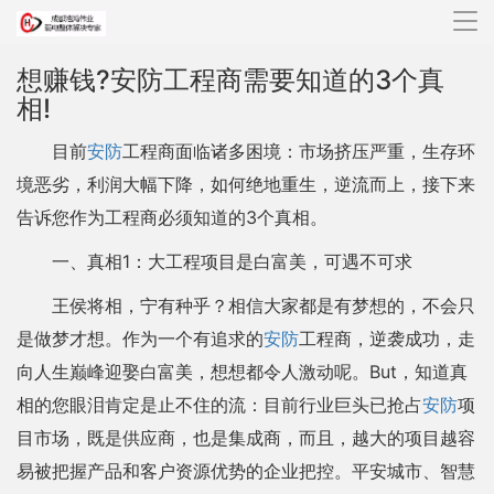
导
航
想赚钱?安防工程商需要知道的3个真
相!
目前
安防
工程商面临诸多困境：市场挤压严重，生存环
境恶劣，利润大幅下降，如何绝地重生，逆流而上，接下来
告诉您作为工程商必须知道的3个真相。
一、真相1：大工程项目是白富美，可遇不可求
王侯将相，宁有种乎？相信大家都是有梦想的，不会只
是做梦才想。作为一个有追求的
安防
工程商，逆袭成功，走
向人生巅峰迎娶白富美，想想都令人激动呢。But，知道真
相的您眼泪肯定是止不住的流：目前行业巨头已抢占
安防
项
目市场，既是供应商，也是集成商，而且，越大的项目越容
易被把握产品和客户资源优势的企业把控。平安城市、智慧