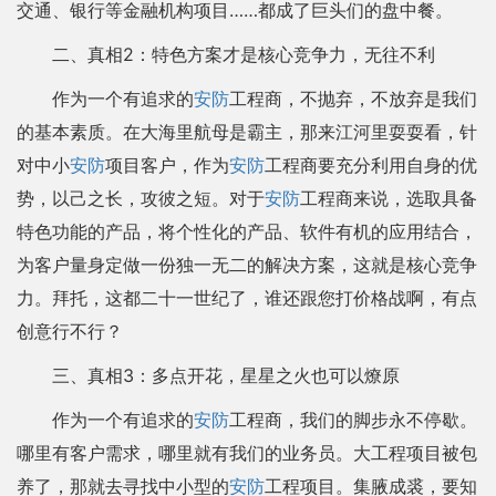
交通、银行等金融机构项目……都成了巨头们的盘中餐。
二、真相2：特色方案才是核心竞争力，无往不利
作为一个有追求的
安防
工程商，不抛弃，不放弃是我们
的基本素质。在大海里航母是霸主，那来江河里耍耍看，针
对中小
安防
项目客户，作为
安防
工程商要充分利用自身的优
势，以己之长，攻彼之短。对于
安防
工程商来说，选取具备
特色功能的产品，将个性化的产品、软件有机的应用结合，
为客户量身定做一份独一无二的解决方案，这就是核心竞争
力。拜托，这都二十一世纪了，谁还跟您打价格战啊，有点
创意行不行？
三、真相3：多点开花，星星之火也可以燎原
作为一个有追求的
安防
工程商，我们的脚步永不停歇。
哪里有客户需求，哪里就有我们的业务员。大工程项目被包
养了，那就去寻找中小型的
安防
工程项目。集腋成裘，要知