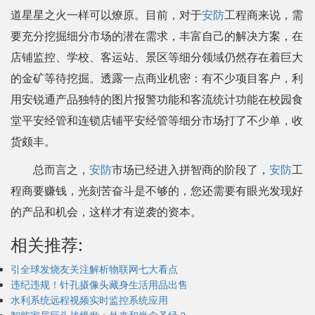
道星星之火一样可以燎原。目前，对于
安防
工程商来说，需
要充分挖掘细分市场的潜在需求，丰富自己的解决方案，在
店铺监控、学校、客运站、景区等细分领域仍然存在着巨大
的金矿等待挖掘。透露一点商业机密：有不少项目客户，利
用安锐通产品独特的图片报警功能和客流统计功能在校园食
堂平安经管和连锁店铺平安经管等细分市场打了不少单，收
货颇丰。
总而言之，
安防
市场已经进入拼智商的阶段了，
安防
工
程商要赚钱，光刻苦奋斗是不够的，您还需要有眼光发现好
的产品和机会，这样才有逆袭的资本。
相关推荐:
引全球发烧友关注解析物联网七大看点
违纪违规！针孔摄像头藏身生活用品出售
水利系统远程视频实时监控系统应用