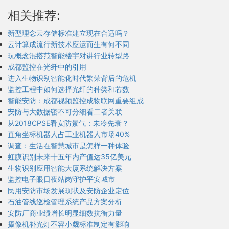
相关推荐:
新型理念云存储标准建立现在合适吗？
云计算成流行新技术应运而生有何不同
玩概念混搭范智能楼宇对讲行业转型路
成都监控在光纤中的引用
进入生物识别智能化时代繁荣背后的危机
监控工程中如何选择光纤的种类和芯数
智能安防：成都视频监控成物联网重要组成
安防与大数据密不可分细看二者关联
从2018CPSE看安防景气：未冷先衰？
直角坐标机器人占工业机器人市场40%
调查：生活在智慧城市是怎样一种体验
虹膜识别未来十五年内产值达35亿美元
生物识别应用智能大厦系统解决方案
监控电子眼日夜站岗守护平安城市
民用安防市场发展现状及安防企业定位
石油管线巡检管理系统产品方案分析
安防厂商业绩增长明显细数抗衡力量
摄像机补光灯不容小觑标准制定有影响