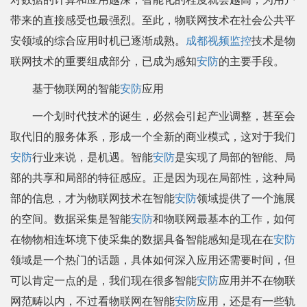
带来的直接感受也最强烈。至此，物联网技术在社会公共平
安领域的综合应用时机已逐渐成熟。
成都视频监控
技术是物
联网技术的重要组成部分，已成为感知
安防
的主要手段。
基于物联网的智能
安防
应用
一个划时代技术的诞生，必然会引起产业调整，甚至会
取代旧的服务体系，形成一个全新的商业模式，这对于我们
安防
行业来说，是机遇。智能
安防
是实现了局部的智能、局
部的共享和局部的特征感应。正是因为现在局部性，这种局
部的信息，才为物联网技术在智能
安防
领域提供了一个施展
的空间。数据采集是智能
安防
和物联网最基本的工作，如何
在物物相连坏境下使采集的数据具备智能感知是现在在
安防
领域是一个热门的话题，具体如何深入应用还需要时间，但
可以肯定一点的是，我们现在很多智能
安防
应用并不在物联
网范畴以内，不过看物联网在智能
安防
应用，还是有一些轨