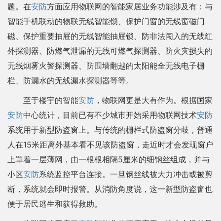
题。在
安防
方面应用物联网的智能家居业务功能涉及有：与
智能手机联动的物联无线智能锁、保护门窗的无线窗磁门
磁、保护重要抽屉的无线智能抽屉锁、防非法闯入的无线红
外探测器、防燃气泄漏的无线可燃气探测器、防火灾损失的
无线烟雾火警探测器、防围墙翻越的太阳能全无线电子栅
栏、防漏水的无线漏水探测器等等。
至于楼宇的智能
安防
，物联网更是大有作为。根据国家
安防
中心统计，目前已有不少城市开始采用物联网技术
安防
系统用于新型防盗窗上。与传统的栅栏式防盗窗分歧，普通
人在15米距离外基本看不见该防盗窗，走近时才会发现窗户
上罩着一层薄网，由一根根相隔5厘米的细钢丝组成，并与
小区
安防
系统监控平台连接。一旦钢丝线被大力冲击或被剪
断，系统就会即时报警。从消防角度说，这一新型防盗窗也
便于居民逃生和获得救助。