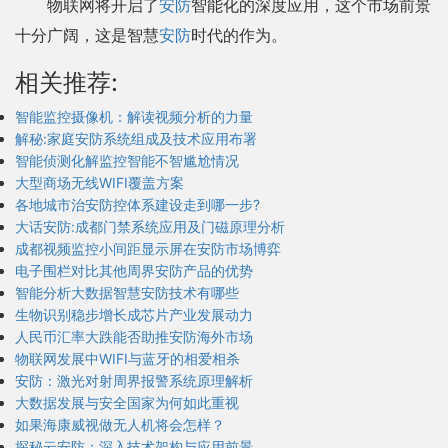
物联网将开启了
安防
智能化的深度应用，这个市场前景
十分广阔，这是智慧
安防
时代的作为。
相关推荐:
智能监控摄像机：解读视频分析的力量
解秘:家庭安防系统组成及技术应用布署
智能侦测化解监控智能不智尴尬情况
大型商场无线WIFI覆盖方案
各地城市治安防控体系建设走到哪一步?
大话安防:成都门禁系统应用及门磁原理分析
成都视频监控小间距显示屏在安防市场博弈
电子围栏对比其他周界安防产品的优势
智能分析大数据智慧安防技术有哪些
生物识别稳步增长成芯片产业发展动力
人民币汇率大跌能否助推安防海外市场
物联网发展中WIFI与蓝牙的相爱相杀
安防：激光对射周界报警系统原理解析
大数据发展与安全国家为何如此重视
如果海康威视做无人机将会怎样？
探秘云安防：深入技术架构与应用前景