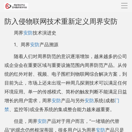
导
航
防入侵物联网技术重新定义周界安防
周界
安防
技术演进史
1、周界
安防
产品溯源
随着人们对周界防范的意识逐渐增加，越来越多的公司
或企业会在重要区域与重要设施范围内周界防范产品。从传
统的红外对射、视频、电子围栏到物联网综合解决方案，到
目前为止，市场上还未出现一种周几探测技术可以满足任何
环境应用。单一的传感模式、简朴的触发判断不能满足日益
增长的用户需求，周界
安防
产品与另外
安防
系统(成都
门
禁
、监控等)或业务系统的集成整合能力越来越重要。
但是，周界
安防
产品对于用户而言，“一堵墙的代替
品”的观念仍然根深蒂固，很多用户认为周界
安防
产品只是