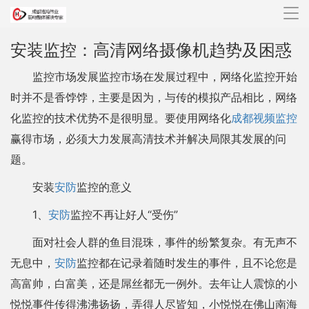
导
航
安装监控：高清网络摄像机趋势及困惑
监控市场发展监控市场在发展过程中，网络化监控开始
时并不是香饽饽，主要是因为，与传的模拟产品相比，网络
化监控的技术优势不是很明显。要使用网络化
成都视频监控
赢得市场，必须大力发展高清技术并解决局限其发展的问
题。
安装
安防
监控的意义
1、
安防
监控不再让好人“受伤”
面对社会人群的鱼目混珠，事件的纷繁复杂。有无声不
无息中，
安防
监控都在记录着随时发生的事件，且不论您是
高富帅，白富美，还是屌丝都无一例外。去年让人震惊的小
悦悦事件传得沸沸扬扬，弄得人尽皆知，小悦悦在佛山南海