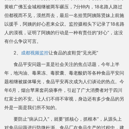
黄岐广佛五金城相继被两车碾压，7分钟内，18名路人路过
但都视而不见，漠然而去，最后一名拾荒阿姨陈贤妹上前施
以援手，阿姨的好心惹来众议。监控摄相头下记录了18名路
人的漠视，证明了阿姨的行动是一种有责任的“好心”，这没
有什么争议可言。
2、
成都视频监控
让食品的皮鞋货“见光死”
食品平安问题一直是社会关注的焦点话题，今年上半
年，地沟油、毒果冻、毒胶囊、毒老酸奶等各种食品平安问
题相继被媒体曝光，食品平安再次成为人们谈论的热点。今
年6月，烟台苹果套药袋事件，引起了广大消费者对于四川
红富士的不安。让人们不得不审视，身边还有多少食品的另
外是一面是我们所不知的。
要防止“病从口入”，就要“抓核心，抓根本”，从源头上
对食品问题进行防微杜渐。食品厂在食品生产的过程中，建