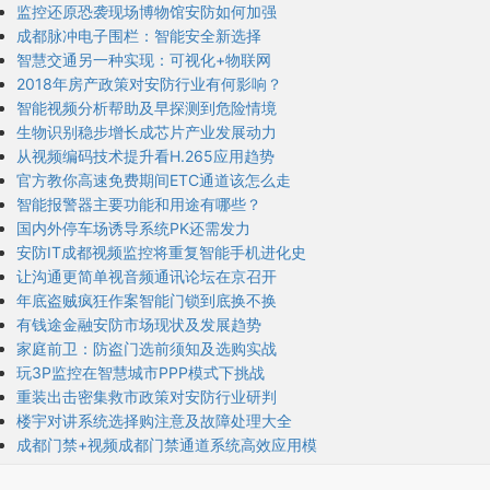
监控还原恐袭现场博物馆安防如何加强
成都脉冲电子围栏：智能安全新选择
智慧交通另一种实现：可视化+物联网
2018年房产政策对安防行业有何影响？
智能视频分析帮助及早探测到危险情境
生物识别稳步增长成芯片产业发展动力
从视频编码技术提升看H.265应用趋势
官方教你高速免费期间ETC通道该怎么走
智能报警器主要功能和用途有哪些？
国内外停车场诱导系统PK还需发力
安防IT成都视频监控将重复智能手机进化史
让沟通更简单视音频通讯论坛在京召开
年底盗贼疯狂作案智能门锁到底换不换
有钱途金融安防市场现状及发展趋势
家庭前卫：防盗门选前须知及选购实战
玩3P监控在智慧城市PPP模式下挑战
重装出击密集救市政策对安防行业研判
楼宇对讲系统选择购注意及故障处理大全
成都门禁+视频成都门禁通道系统高效应用模