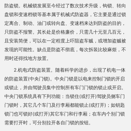
防盗锁。机械锁发展至今经过了数次技术升级，钩锁、转向
盘锁和变速档锁等基本属于机械式防盗器，它主要是通过锁
定离合、制动、油门或转向盘、变速档来达到防盗的目的，
只防盗不报警。其长处是价格廉价，只需几十元至几百元，
且安装简便，可以在一定程度上吓阻盗车贼，或增加盗贼被
发现的可能性。缺点是防盗不彻底，每次拆装比较麻烦，不
用时还得找地方放置。
2.机电式防盗装置。随着科学的进步，出现了机电一体
的防盗装置(中央门锁)。中央门锁是以电来控制门锁的开启
或锁止，并由驾驶员集中控制所有车门门锁的锁止或开启。
中央门锁系统具有下列功能：当锁住(或打开)驾驶员侧车门
门锁时，其它几个车门及行李厢都能锁止(或打开)；如钥匙
锁门也可锁好(或打开)其它车门和行李厢；在车内个别门锁
需要打开时，可分别拉开各自门锁的按钮。