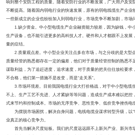
响到整个
安防
工程的质量。随着
安防
行业的不断发展，广大用户及
安
不断提高。随着国内
弱电
行业的快速发展，原有的
弱电
线缆生产企业
一些新成立的企业也纷纷加入到
弱电
行业，市场竞争不断加剧，市场
1.缺少资金。中小型电缆生产企业融资能力较差，因为缺钱，中
生产设备，也不能引进更多的高科技人才。硬件和人才都跟不上发展
量的症结。
2.质量观点差。中小型企业关注点多在市场，与之分歧的是大型
质量经管的熟悉都存在一定的偏差，他们对于质量经管控制的熟悉不
谋取利益，为了追赶进度，追求速度，对于质量的把关往往放松要求
不合格，他们第一措施不是改变，而是“走关系”。
3.市场环境差。目前我国电缆行业大打价格战，对于中小型电缆
不上、生产工艺不先进、人才紧缺等等问题，造成生产成本难以把控
式来节约和控制成本。市场的无序竞争、恶性竞争、低价竞争挫伤电
为摆脱市场困扰，解决自身问题，电线电缆业谋求转型升级，以“
业真正的核心竞争力。
首先当解决尺度短板。我们的尺度远远跟不上新兴产业、新兴市