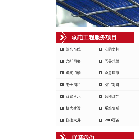
弱电工程服务项目
综合布线
安防监控
光纤网络
周界报警
道闸门禁
全息巨幕
电子围栏
楼宇对讲
背景音乐
智能灯光
机房建设
系统集成
拼接大屏
WIFI覆盖
联系我们