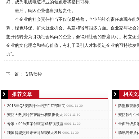
好，成为电线电缆行业的领跑者将指日可待。
最后，民因企业也当担起责任。
个企业的社会责任担当不仅仅是慈善，企业的社会责任表现在能
耗，绿色环保、扩大就业机会、共建和谐等很多方面。企业家与社会
想开始转变为引领社会风尚的企业，会得到社会的普遍认可。树立企
企业的文化理念和核心价值，有利于吸引人才和促进企业的可持续发
力”。
下一篇：
安防监控
推荐文章
相关文
2018年Q3安防行业经济在底部区间
防盗报警器
-0001-11-30
安防大数据时代智能分析数据化大
安防软件企
-0001-11-30
专家：99%要案侦破需成都视频监
全面升级多
-0001-11-30
我国智能交通未来将呈现6大发展
腾讯云开放
-0001-11-30