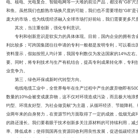
电、核电、光电复合、智能电网等一大堆的前沿产品，都没有“GB”
和鱼。虽然我们也黯熟市场换尺度的可能，我们也不需要埋怨“GB”
庞大的市场，也为线缆经济融入全球市场打好前站，我们需要更多尺
其次，当注重创新，强化专利意识。
专利和创新意识是软实力的具体体现。目前，国内企业的拥有含
利比较多；可跨国集团往往申请的专利一般都是发明专利，可以看出
资料显示，假如按照人均计算，我国专利数仅为发达国家的14%左右
要。同时，将专利技术与生产有机结合，提高专利成果转化率，专利
业竞争力。
第三，绿色环保成新时代转型方向。
电线电缆工业中，全世界每年在生产过程中产生的废弃物即有50
数量的10%会被变成废弃物，这不仅对环境造成污染，而且极大地浪
约型、环境友好型、为社会做贡献”为主题，从循环经济、节能降耗
业两年来的自身努力，在资源节约方面取得了一定的成效，低烟无卤
的路还漫长。我们要着眼于技术创新多关注原材料的可持续利用，减
率、降低成本；使得我国再生资源回收利用良性发展，促进低碳经济