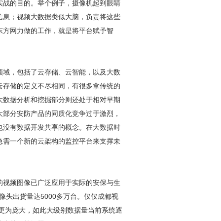
实战的目的。举个例子，摄像机起到眼睛
信息；视频大数据类似大脑，负责将这些
东方网力做的工作，就是将平台赋予智
领域，包括了云存储、云智能，以及大数
云存储的定义不尽相同，有很多拿传统的
大数据分析和挖掘部分则还处于相对早期
大部分
安防
产品的同质化竞争过于激烈，
也没有数据开发共享的概念。在大数据时
急需一个新的云架构的监控平台来支撑未
的视频图像已广泛应用于实际的安保与生
摄像头出货量达5000多万台。仅仅
成都视
更为庞大，如此大级别数据量当前系统逐