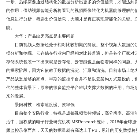
一步。后续需要通过结构化的数据分析出更多的价值信息，才能达到
的作用；借助视频智能分析将看到的视频图像转化为机器能够理解的
信息进行分析，筛选出价值信息，大脑才是真正实现智能化的关键。
能。
大华：产品缺乏亮点是主要问题
目前视频大数据还处于相对比较初期的阶段。整个视频大数据的
据分析和挖掘。云存储在行业内已经相对比较普遍，但是各个厂家对
存储系统包装一下出来就是云存储。云智能也是面临着同样的问题。
的探索阶段，因为它依赖于数据的沉淀、汇聚和清洗。目前市场上绝
产品缺乏足够的亮点。早期的监控平台并不是以云架构方式建设的，
代的整体背景下，原来的很多监控平台难以支撑大数据的应用，市场
来的发展。
景阳科技：检索速度慢、效率低
目前整个
安防
行业，特殊是
成都视频监控
领域，高分辨率、高清
活中，据权威的电子行业研究机构IMSResearch统计，2018年全球
频监控
录像而言，天天的数据量就有高达上千PB，累计的历史数据将