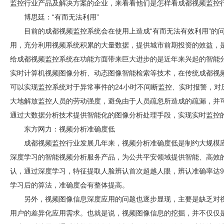
监控
行业产品及解决方案的企业，来看看他们是怎样看
成都视频监控
博思廷：“有而无法利用”
目前的
成都视频监控
系统会在使用上造成“有而无法有效利用”的
用，充分利用视频系统积累的大量数据，提供城市前期投资的效益，
给
成都视频监控
系统在功能方面带来巨大进步的是近年来兴起的智能
实时计算机视频图像分析、动态图像智能检索等技术，在传统
成都视
可以实现监控系统对于异常事件的24小时不间断监控、实时报警，对
大地解放监控人员的劳动强度，避免由于人员疏忽所造成的疏漏，并
通过大数据分析技术提供智能化的图像分析处理手段，实现实时监控的
东方网力：视频分析准确度低
成都视频监控
行业发展几年来，视频分析准确度低是制约大规模
深度学习的智能视频分析服务产品，为公共平安领域提供智能、高效
认，通过深度学习，特征提取人脸辨认首次超越人眼，辨认准确率达99
学习后的算法，准确度会有整体提高。
另外，视频图像信息深度应用的问题也逐步显现，主要是缺乏对
用户的差异化应用需求。也就是说，视频图像信息的挖掘，并不仅仅