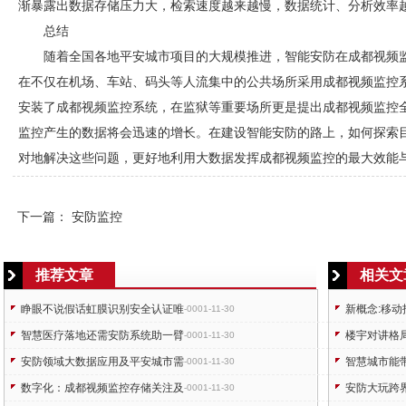
渐暴露出数据存储压力大，检索速度越来越慢，数据统计、分析效率
总结
随着全国各地平安城市项目的大规模推进，智能
安防
在
成都视频
在不仅在机场、车站、码头等人流集中的公共场所采用
成都视频监控
安装了
成都视频监控
系统，在监狱等重要场所更是提出
成都视频监控
监控
产生的数据将会迅速的增长。在建设智能
安防
的路上，如何探索
对地解决这些问题，更好地利用大数据发挥
成都视频监控
的最大效能
下一篇：
安防监控
推荐文章
相关文
睁眼不说假话虹膜识别安全认证唯
新概念:移
-0001-11-30
智慧医疗落地还需安防系统助一臂
楼宇对讲格
-0001-11-30
安防领域大数据应用及平安城市需
智慧城市能
-0001-11-30
数字化：成都视频监控存储关注及
安防大玩跨
-0001-11-30