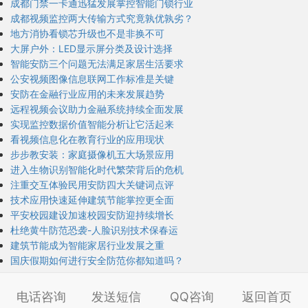
成都门禁一卡通迅猛发展掌控智能门锁行业
成都视频监控两大传输方式究竟孰优孰劣？
地方消协看锁芯升级也不是非换不可
大屏户外：LED显示屏分类及设计选择
智能安防三个问题无法满足家居生活要求
公安视频图像信息联网工作标准是关键
安防在金融行业应用的未来发展趋势
远程视频会议助力金融系统持续全面发展
实现监控数据价值智能分析让它活起来
看视频信息化在教育行业的应用现状
步步教安装：家庭摄像机五大场景应用
进入生物识别智能化时代繁荣背后的危机
注重交互体验民用安防四大关键词点评
技术应用快速延伸建筑节能掌控更全面
平安校园建设加速校园安防迎持续增长
杜绝黄牛防范恐袭-人脸识别技术保春运
建筑节能成为智能家居行业发展之重
国庆假期如何进行安全防范你都知道吗？
电话咨询
发送短信
QQ咨询
返回首页