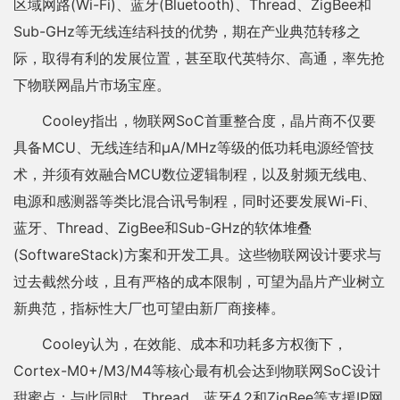
区域网路(Wi-Fi)、蓝牙(Bluetooth)、Thread、ZigBee和
Sub-GHz等无线连结科技的优势，期在产业典范转移之
际，取得有利的发展位置，甚至取代英特尔、高通，率先抢
下物联网晶片市场宝座。
Cooley指出，物联网SoC首重整合度，晶片商不仅要
具备MCU、无线连结和μA/MHz等级的低功耗电源经管技
术，并须有效融合MCU数位逻辑制程，以及射频无线电、
电源和感测器等类比混合讯号制程，同时还要发展Wi-Fi、
蓝牙、Thread、ZigBee和Sub-GHz的软体堆叠
(SoftwareStack)方案和开发工具。这些物联网设计要求与
过去截然分歧，且有严格的成本限制，可望为晶片产业树立
新典范，指标性大厂也可望由新厂商接棒。
Cooley认为，在效能、成本和功耗多方权衡下，
Cortex-M0+/M3/M4等核心最有机会达到物联网SoC设计
甜蜜点；与此同时，Thread、蓝牙4.2和ZigBee等支援IP网