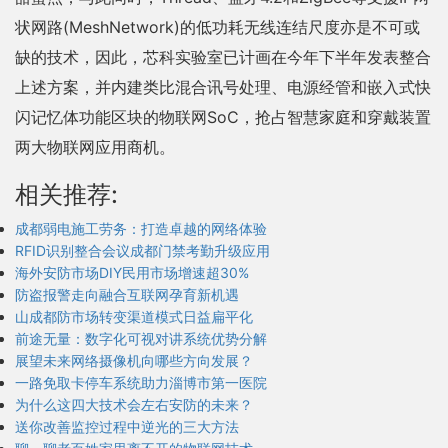
状网路(MeshNetwork)的低功耗无线连结尺度亦是不可或
缺的技术，因此，芯科实验室已计画在今年下半年发表整合
上述方案，并内建类比混合讯号处理、电源经管和嵌入式快
闪记忆体功能区块的物联网SoC，抢占智慧家庭和穿戴装置
两大物联网应用商机。
相关推荐:
成都弱电施工劳务：打造卓越的网络体验
RFID识别整合会议成都门禁考勤升级应用
海外安防市场DIY民用市场增速超30%
防盗报警走向融合互联网孕育新机遇
山成都防市场转变渠道模式日益扁平化
前途无量：数字化可视对讲系统优势分解
展望未来网络摄像机向哪些方向发展？
一路免取卡停车系统助力淄博市第一医院
为什么这四大技术会左右安防的未来？
送你改善监控过程中逆光的三大方法