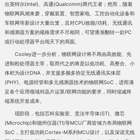
出英特尔(Intel)、高通(Qualcomm)两代王者；然而，随着
物联网风潮来袭，穿戴装置、智慧家电、工控自动化设备和
车联网等新设计大量出笼，且对CPU效能/功耗、无线通讯
和感测器方案的规格需求不尽相同，可望逐渐翻转一款PC
或行动处理器平台闯天下的局面。
Cooley进一步分析，物联网设计将不再由高效能、先
进制程处理器主宰，取而代之的将是以低功耗、高整合、小
体积为设计DNA，并支援多频多协定无线通讯实体层
(PHY)、电源经管和多元感测器技术的物联网SoC，进而满
足各个应用领域对晶片运算/联网功能的要求，同时缩减终
端系统开发成本。
现阶段，包括芯科实验室、意法半导体(ST)、微芯
(Microchip)和德州仪器(TI)等MCU厂商皆倾力布局物联网
SoC，主打低功耗Cortex-M系列MCU设计，以及深谙无线