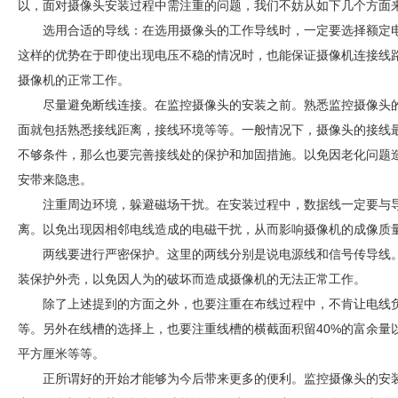
以，面对摄像头安装过程中需注重的问题，我们不妨从如下几个方面
选用合适的导线：在选用摄像头的工作导线时，一定要选择额定
这样的优势在于即使出现电压不稳的情况时，也能保证摄像机连接线
摄像机的正常工作。
尽量避免断线连接。在监控摄像头的安装之前。熟悉监控摄像头
面就包括熟悉接线距离，接线环境等等。一般情况下，摄像头的接线
不够条件，那么也要完善接线处的保护和加固措施。以免因老化问题
安带来隐患。
注重周边环境，躲避磁场干扰。在安装过程中，数据线一定要与
离。以免出现因相邻电线造成的电磁干扰，从而影响摄像机的成像质
两线要进行严密保护。这里的两线分别是说电源线和信号传导线
装保护外壳，以免因人为的破坏而造成摄像机的无法正常工作。
除了上述提到的方面之外，也要注重在布线过程中，不肯让电线
等。另外在线槽的选择上，也要注重线槽的横截面积留40%的富余量以
平方厘米等等。
正所谓好的开始才能够为今后带来更多的便利。监控摄像头的安