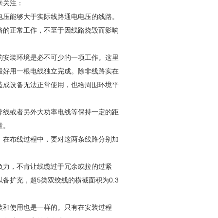
来关注：
电压能够大于实际线路通电电压的线路。
路的正常工作，不至于因线路烧毁而影响
的安装环境是必不可少的一项工作。这里
最好用一根电线独立完成。除非线路实在
造成设备无法正常使用，也给周围环境平
导线或者另外大功率电线等保持一定的距
量。
。在布线过程中，要对这两条线路分别加
负力，不肯让线缆过于冗余或拉的过紧
备扩充，超5类双绞线的横截面积为0.3
装和使用也是一样的。只有在安装过程