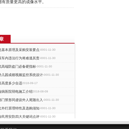
拥有质量更高的成像水平。
章
统基本原理及采购安装要点
-0001-11-30
眼车内违法行为将难逃其责
-0001-11-30
代高端防盗门必备硬指标
-0001-11-30
幼儿园成都视频监控系统设计
-0001-11-30
装高度多少合适
2018-09-17
痫病医院弱电施工介绍
2018-08-09
都门禁形同虚设外人尾随出入
-0001-11-30
红外灯原理特性及选购须知
-0001-11-30
验民用安防四大关键词点评
-0001-11-30
求进一步提升全程监控守护
-0001-11-30