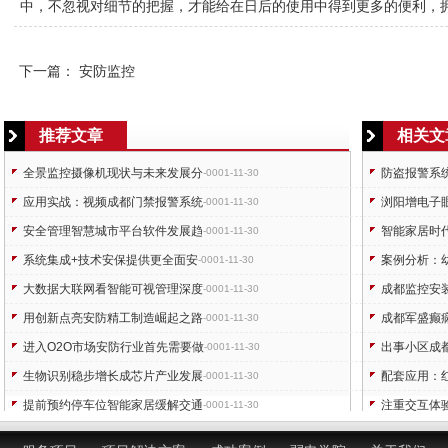
中，不忽视对细节的把握，才能给在日后的使用中得到更多的便利，
下一篇：
安防监控
推荐文章
相关文
全景监控摄像机现状与未来发展分
防盗报警系
-0001-11-30
应用实战：视频成都门禁报警系统
浏阳增电子
-0001-11-30
安全管理智慧城市平台软件发展趋
智能家居时
-0001-11-30
系统集成+技术安保提供更全面安
案例分析：
-0001-11-30
大数据大联网看智能可视管理深度
成都监控安
-0001-11-30
用创新点亮安防精工制造崛起之路
成都军盛癫
-0001-11-30
进入O2O市场安防行业首先需要做
出事小区成
-0001-11-30
生物识别稳步增长成芯片产业发展
配套应用：
-0001-11-30
提前预约停车位智能家居缓解交通
注重交互体
-0001-11-30
阿里腾讯厮杀互联网+智慧城市新
校车安全要
-0001-11-30