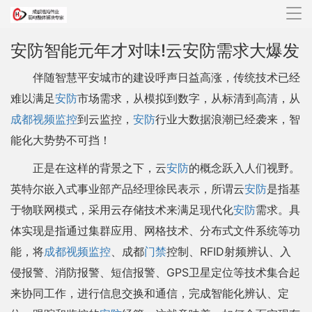
导
航
安防智能元年才对味!云安防需求大爆发
伴随智慧平安城市的建设呼声日益高涨，传统技术已经
难以满足
安防
市场需求，从模拟到数字，从标清到高清，从
成都视频监控
到云监控，
安防
行业大数据浪潮已经袭来，智
能化大势势不可挡！
正是在这样的背景之下，云
安防
的概念跃入人们视野。
英特尔嵌入式事业部产品经理徐民表示，所谓云
安防
是指基
于物联网模式，采用云存储技术来满足现代化
安防
需求。具
体实现是指通过集群应用、网格技术、分布式文件系统等功
能，将
成都视频监控
、成都
门禁
控制、RFID射频辨认、入
侵报警、消防报警、短信报警、GPS卫星定位等技术集合起
来协同工作，进行信息交换和通信，完成智能化辨认、定