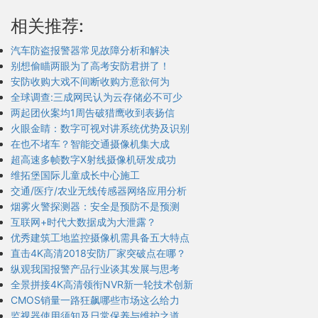
相关推荐:
汽车防盗报警器常见故障分析和解决
别想偷瞄两眼为了高考安防君拼了！
安防收购大戏不间断收购方意欲何为
全球调查:三成网民认为云存储必不可少
两起团伙案均1周告破猎鹰收到表扬信
火眼金睛：数字可视对讲系统优势及识别
在也不堵车？智能交通摄像机集大成
超高速多帧数字X射线摄像机研发成功
维拓堡国际儿童成长中心施工
交通/医疗/农业无线传感器网络应用分析
烟雾火警探测器：安全是预防不是预测
互联网+时代大数据成为大泄露？
优秀建筑工地监控摄像机需具备五大特点
直击4K高清2018安防厂家突破点在哪？
纵观我国报警产品行业谈其发展与思考
全景拼接4K高清领衔NVR新一轮技术创新
CMOS销量一路狂飙哪些市场这么给力
监视器使用须知及日常保养与维护之道