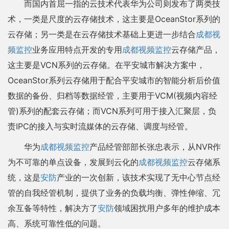
而国内首屈一指的云技术代表华为公司则发布了两类技
术，一类是尺度的云存储技术，这主要是OceanStor系列的
云存储；另一类是在云存储技术基础上更进一步结合
成都视
频监控
业务应用特点开发的专用
成都视频监控
云存储产品，
这主要是VCN系列的云存储。在平安城市解决方案中，
OceanStor系列云存储用于配合平安城市的智能分析后价值
数据的备份、归档等数据经管，主要用于VCM(视频内容经
管)系列的配套云存储；而VCN系列可用于接入汇聚层，负
责IPC的接入与实时流媒体的云存储、调度与经管。
华为
成都视频监控
产品经管部部长张忠表示，从NVR作
为不可靠的单点设备，发展到云化的
成都视频监控
云存储系
统，这是
安防
产业的一次创新，该技术实现了无中心节点经
管的自我经管机制，提供了业务的负载均衡、弹性伸缩、冗
余互备等特性，解决方了
安防
领域困扰用户多年的维护成本
高、系统可靠性低的问题。