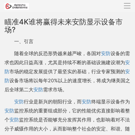
导
航
瞄准4K谁将赢得未来安防显示设备市
场?
一、引言
随着全球的反恐形势越来越严峻，各国对
安防
设备的需
求也因此日益高涨，尤其是持续不断的基础设施建设潮为
安
防
市场的稳定发展提供了最坚实的基础，行业专家预测的
安
防
设备市场将以每年20%以上的速度增长，将成为继美国之
后全球第二大
安防
需求市场。
安防
行业是新兴的朝阳行业，而
安防
终端显示设备作为
安防
监控系统的重要组成部分，它的性能优劣直接影响着整
个
安防
监控系统是否能够充分发挥其作用，也影响着对不法
分子威慑作用的大小，从而影响整个社会的安定、和谐。随