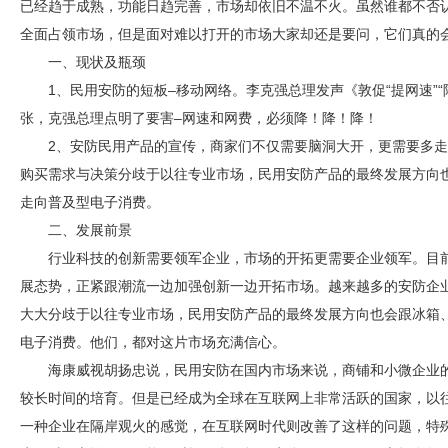
已经趋于成熟，功能日趋完善，市场却依旧不温不火。虽然谁都不否
全面占领市场，但是面对难以打开的市场大家却还是要问，它们真的
一、现状及瓶颈
1、民用
安防
的短板–移动网络。李克强总理发声《敦促“提网速”“
张，克强总理点明了要害–网速和网费，必须降！降！降！
2、
安防
民用产品的宣传，商家们不仅需要脑洞大开，更需要多走
购买需求与决策分歧于以往专业市场，民用
安防
产品的最终发展方向
走向普及型电子消费。
二、发展前景
行业科技的创新需要领军企业，市场的开拓更需要企业领军。目
展态势，正紧跟潮流一边加强创新一边开拓市场。越来越多的
安防
企
大大分歧于以往专业市场，民用
安防
产品的最终发展方向也会跟冰箱
电子消费。他们，都对这片市场充满信心。
海康威视胡扬忠说，民用
安防
在国内市场来说，商铺和小微企业
较长时间的培育。但是已经成为全球在互联网上非常活跃的国家，以
一种企业在隔岸观火的感觉，在互联网时代则改善了这样的问题，特