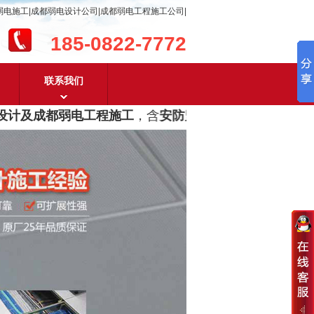
弱电施工|成都弱电设计公司|成都弱电工程施工公司|
185-0822-7772
联系我们
计及成都弱电工程施工
，含
安防监控，系统集成，综合布