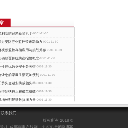
章
红利安防迎来新契机？
-0001-11-30
组将为安防行业监控带来新动力
-0001-11-30
都视频监控存储应用与挑战并存
-0001-11-30
门锁颠覆传统防盗报警概念
-0001-11-30
全性担忧数据安全是关键
-0001-11-30
统让您的家庭生活更加便利
-0001-11-30
长势头金融安防成领头羊
-0001-11-30
业得到扶持正在破茧成蝶
-0001-11-30
绩增长明显细数抗衡力量
-0001-11-30
安防精工制造崛起之路
-0001-11-30
联系我们
版权所有 2018 ©
0号-1
成都弱电布线网
技术支持老季博客