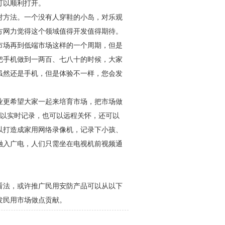
可以顺利打开。
对方法。一个没有人穿鞋的小岛，对乐观
方网力觉得这个领域值得开发值得期待。
市场再到低端市场这样的一个周期，但是
把手机做到一两百、七八十的时候，大家
虽然还是手机，但是体验不一样，您会发
业更希望大家一起来培育市场，把市场做
可以实时记录，也可以远程关怀，还可以
以打造成家用网络录像机，记录下小孩、
融入广电，人们只需坐在电视机前视频通
看法，或许推广民用
安防
产品可以从以下
发民用市场做点贡献。