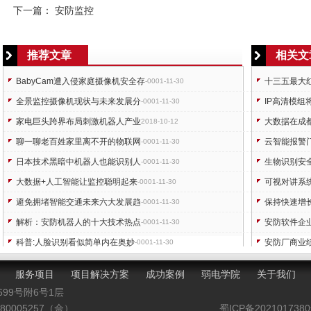
下一篇：
安防监控
推荐文章
相关文
BabyCam遭入侵家庭摄像机安全存
十三五最大
-0001-11-30
全景监控摄像机现状与未来发展分
IP高清模
-0001-11-30
家电巨头跨界布局刺激机器人产业
大数据在成
2018-10-12
聊一聊老百姓家里离不开的物联网
云智能报警
-0001-11-30
日本技术黑暗中机器人也能识别人
生物识别安
-0001-11-30
大数据+人工智能让监控聪明起来
可视对讲系
-0001-11-30
避免拥堵智能交通未来六大发展趋
保持快速增
-0001-11-30
解析：安防机器人的十大技术热点
安防软件企
-0001-11-30
科普:人脸识别看似简单内在奥妙
安防厂商业
-0001-11-30
防盗报警器采购诀窍警号内置可靠
用创新点亮
-0001-11-30
服务项目
项目解决方案
成功案例
弱电学院
关于我们
699号附6号1层
0005257（佘）
蜀ICP备202101738