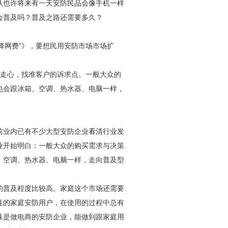
认也许将来有一天
安防
民品会像手机一样
会普及吗？普及之路还需要多久？
降网费”》，要想民用
安防
市场市场扩
走心，找准客户的诉求点。一般大众的
也会跟冰箱、空调、热水器、电脑一样，
前业内已有不少大型
安防
企业看清行业发
业开始明白：一般大众的购买需求与决策
、空调、热水器、电脑一样，走向普及型
的普及程度比较高。家庭这个市场还需要
往的家庭
安防
用户，在使用的过程中总有
殊是做电商的
安防
企业，能做到跟家庭用