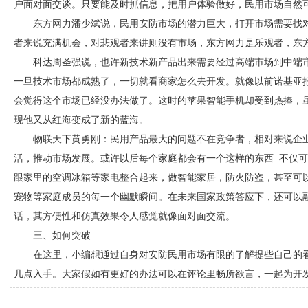
户面对面交谈。只要能及时抓信息，把用户体验做好，民用市场自然
东方网力潘少斌说，民用
安防
市场的潜力巨大，打开市场需要找
者来说充满机会，对悲观者来讲则没有市场，东方网力是乐观者，东
科达周圣强说，也许新技术新产品出来需要经过高端市场到中端
一旦技术市场都成熟了，一切就看商家怎么去开发。就像以前诺基亚
会觉得这个市场已经没办法做了。这时的苹果智能手机却受到热捧，
现他又从红海变成了新的蓝海。
物联天下黄勇刚：民用产品最大的问题不在竞争者，相对来说企
活，推动市场发展。或许以后每个家庭都会有一个这样的东西–不仅
跟家里的空调冰箱等家电整合起来，做智能家居，防火防盗，甚至可
宠物等家庭成员的每一个幽默瞬间。在未来国家政策答应下，还可以
话，其方便性和仿真效果令人感觉就像面对面交流。
三、如何突破
在这里，小编想通过自身对
安防
民用市场有限的了解提些自己的
几点入手。大家假如有更好的办法可以在评论里畅所欲言，一起为开