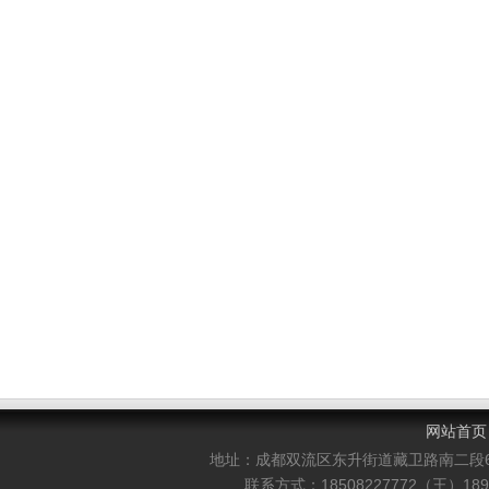
网站首页
地址：成都双流区东升街道藏卫路南二段
联系方式：18508227772（王）1898