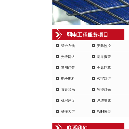
弱电工程服务项目
综合布线
安防监控
光纤网络
周界报警
道闸门禁
全息巨幕
电子围栏
楼宇对讲
背景音乐
智能灯光
机房建设
系统集成
拼接大屏
WIFI覆盖
联系我们