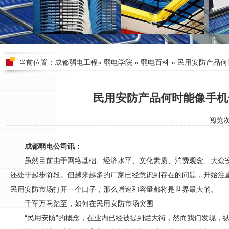
当前位置：
成都弱电工程
»
弱电学院
»
弱电百科
» 民用安防产品
民用安防产品何时能像手机
阅览
成都弱电公司讯：
虽然目前由于网络基础、经济水平、文化素质、消费观念、大众
还处于起步阶段。但越来越多的厂家已经意识到存在的问题，开始注
民用
安防
市场打开一个口子，那么增速和容量都将是世界最大的。
千军万马踏至，如何在民用
安防
市场突围
“民用
安防
”的概念，在业内已经被提到烂大街，然而我们发现，