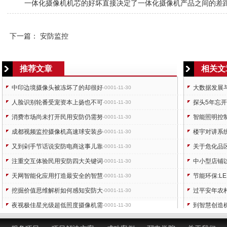
一体化摄像机机芯的好坏直接决定了一体化摄像机产品之间的差
下一篇：
安防监控
推荐文章
相关文
中印边境摄像头被冻坏了的却很好
大数据发展
-0001-11-30
人脸识别轮番受宠资本上扬也不可
探头5年忘
-0001-11-30
消费市场尚未打开民用安防仍需努
智能照明控
-0001-11-30
成都视频监控摄像机高速球安装步
楼宇对讲系
-0001-11-30
又到剁手节话说安防电商这事儿靠
关于危化品
-0001-11-30
注重交互体验民用安防四大关键词
中小型店铺
-0001-11-30
天网智能化应用打造最安全的智慧
节能环保:L
-0001-11-30
挖掘价值思维解析如何感知安防大
过平安年农
-0001-11-30
夜视极佳星光级超低照度摄像机需
到智慧创造
-0001-11-30
一点都不怕!头骨做密码独一无二
监狱安防：
-0001-11-30