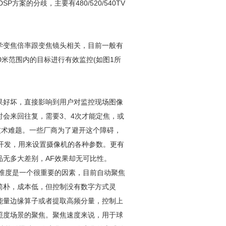
方案的分歧，主要有480/520/540TV
学变焦倍率跟变焦镜头相关，目前一般有
约500米范围内的目标进行有效监控(如图1所
果好坏，直接影响到用户对监控现场图像
会来回往复，需要3、4次才能定焦，或
技术难题。一些厂商为了避开这个障碍，
开发，用来设置摄像机的各种参数。更有
无多大差别，AF效果却无可比性。
准度是一个很重要的因素，目前自动聚焦
简朴，成本低，但控制没有数字方式灵
能量边缘算子或者提取高频分量，控制上
照度场景的聚焦。聚焦速度来说，用于球