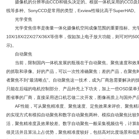
摄像机的分辨率由CCD和镜头决定的。根据一体机采用的CCD及DSP
线等多种。SonyCCD是常用的类型，Exview性噪比高于SuperHAD。
光学变焦
光学变焦倍率是衡量一体化摄像机空间成像范围的重要指标。光
10X/18X/22X/27X/36X等倍率，假如加上电子放大功能，则可对
示)。
自动聚焦
当前，限制国内一体机发展的瓶颈在于自动聚焦。聚焦速度和效
的抓取和录像。好的产品，可以一次性准确聚焦；差的产品，在聚焦时
者聚焦不到“最清晰点”。自动聚焦这一技术，成为厂商急需要解决的
只能在后端的电机控制部分、产品外壳上下功夫，加上一些OSD菜单
图省事的厂商，直接采用进口机芯做二次开发，图像画质上与国外产品
AF性能，可从聚焦精准度、聚焦速度、定焦效果来评价。聚焦精
的实现方式有模拟自动聚焦和数字自动聚焦两种。模拟自动聚焦比较
活，聚焦精准度及效果较差。数字自动聚焦一般采集视频信号，计算
很灵活并且算法上占优势，聚焦精准度较好，包括高对比度场景和低