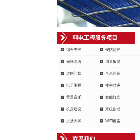
弱电工程服务项目
综合布线
安防监控
光纤网络
周界报警
道闸门禁
全息巨幕
电子围栏
楼宇对讲
背景音乐
智能灯光
机房建设
系统集成
拼接大屏
WIFI覆盖
联系我们