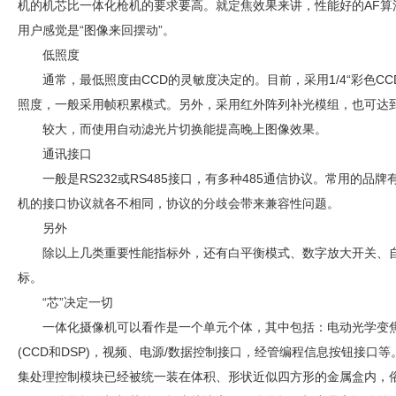
机的机芯比一体化枪机的要求要高。就定焦效果来讲，性能好的AF算
用户感觉是“图像来回摆动”。
低照度
通常，最低照度由CCD的灵敏度决定的。目前，采用1/4“彩色CC
照度，一般采用帧积累模式。另外，采用红外阵列补光模组，也可达
较大，而使用自动滤光片切换能提高晚上图像效果。
通讯接口
一般是RS232或RS485接口，有多种485通信协议。常用的品牌有
机的接口协议就各不相同，协议的分歧会带来兼容性问题。
另外
除以上几类重要性能指标外，还有白平衡模式、数字放大开关、自
标。
“芯”决定一切
一体化摄像机可以看作是一个单元个体，其中包括：电动光学变
(CCD和DSP)，视频、电源/数据控制接口，经管编程信息按钮接口
集处理控制模块已经被统一装在体积、形状近似四方形的金属盒内，