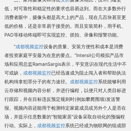
低，对可靠性和稳定性的要求也容易达到。而在大多数外行
消费者眼中，摄像头都是高大上的产品，现在几百块甚至更
低的价格，还是非常易于接受的。而且安装简朴，用手机、
PAD等移动终端即可实现监控、抓拍、录像和报警功能。
“
成都视频监控
设备的质量、安装方便性和成本是消费
者投资家庭平安最为在意的要点。”Intersil公司模拟产品市
场和应用总监RamanSargis表示，平安意识在现代生活中不
可或缺，
成都视频监控
已经迅速成为阻止闯入者和帮助执法
机构缉拿犯罪分子的有力途径。
成都视频监控
系统能够利用
云存储和视频内容分析，并进行编程，以便只对人类目标进
行跟踪，并在目标违反预定规则时(例如攀爬围墙)发送警
报。视频内容还能用于检测特定家庭成员或另外个人是否在
场，并提示任意数量的“智能家居”设备采取自动化的预编程
行动。实际上，
成都视频监控
系统已经成为物联网的组成部