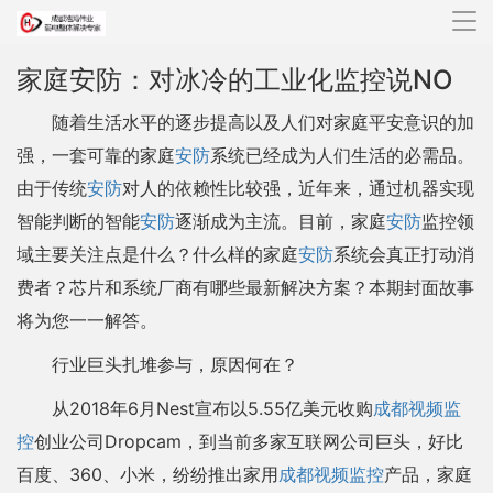
导
航
家庭安防：对冰冷的工业化监控说NO
随着生活水平的逐步提高以及人们对家庭平安意识的加
强，一套可靠的家庭
安防
系统已经成为人们生活的必需品。
由于传统
安防
对人的依赖性比较强，近年来，通过机器实现
智能判断的智能
安防
逐渐成为主流。目前，家庭
安防
监控领
域主要关注点是什么？什么样的家庭
安防
系统会真正打动消
费者？芯片和系统厂商有哪些最新解决方案？本期封面故事
将为您一一解答。
行业巨头扎堆参与，原因何在？
从2018年6月Nest宣布以5.55亿美元收购
成都视频监
控
创业公司Dropcam，到当前多家互联网公司巨头，好比
百度、360、小米，纷纷推出家用
成都视频监控
产品，家庭