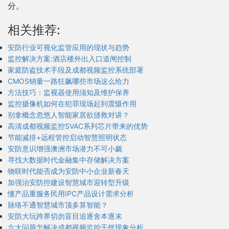
分。
相关推荐:
安防行业可视化监管应用的现状与趋势
监控解决方案:酒店楼外出入口道闸控制
家庭防盗技术手段及成都视频监控系统部署
CMOS销量一路狂飙哪些市场这么给力
方法技巧：监视器使用须知及维护保养
监控摄像机如何在犯罪现场起到震慑作用
别拿概念忽悠人智能家居欲拯救对讲？
高清成都视频监控SVAC系列芯片带来的优势
节能减排+远程管控启动智慧照明状态
安防意识增强澳洲市场潜力不可小觑
寻找大数据时代金融集中存储解决方案
物联时代能否成为安防中小企业新春天
加强治安防控建设智慧城市迎转型升级
懂产品重服务民用IPC产品设计需求分析
脉络不通智慧城市顶多算智能？
安防大玩跨界切勿盲目追逐舍本逐末
六大问题怎解决成都视频监控干扰现象分析