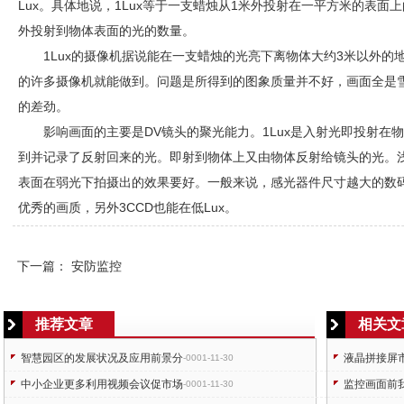
Lux。具体地说，1Lux等于一支蜡烛从1米外投射在一平方米的表面上的
外投射到物体表面的光的数量。
1Lux的摄像机据说能在一支蜡烛的光亮下离物体大约3米以外
的许多摄像机就能做到。问题是所得到的图象质量并不好，画面全是
的差劲。
影响画面的主要是DV镜头的聚光能力。1Lux是入射光即投射在
到并记录了反射回来的光。即射到物体上又由物体反射给镜头的光。
表面在弱光下拍摄出的效果要好。一般来说，感光器件尺寸越大的数码
优秀的画质，另外3CCD也能在低Lux。
下一篇：
安防监控
推荐文章
相关文
智慧园区的发展状况及应用前景分
液晶拼接屏
-0001-11-30
中小企业更多利用视频会议促市场
监控画面前
-0001-11-30