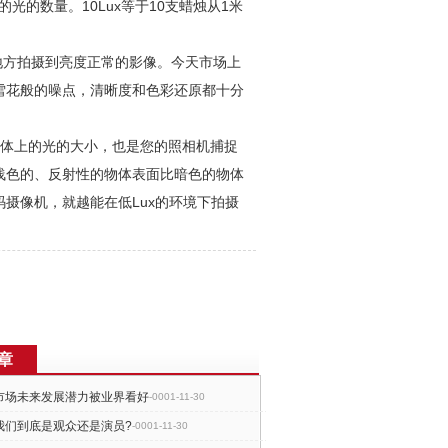
光的数量。10Lux等于10支蜡烛从1米
的地方拍摄到亮度正常的影像。今天市场上
雪花般的噪点，清晰度和色彩还原都十分
物体上的光的大小，也是您的照相机捕捉
浅色的、反射性的物体表面比暗色的物体
摄像机，就越能在低Lux的环境下拍摄
章
市场未来发展潜力被业界看好
-0001-11-30
我们到底是观众还是演员?
-0001-11-30