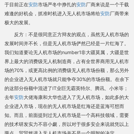
于目前正在
安防
市场严冬中挣扎的
安防
厂商来说是一个千载
难逢的好机会，抓准时机进入无人机市场将给
安防
厂商带来
极大的发展。
反方：不是很同意正方辩友的观点，虽然无人机市场的
发展时间并不长，但是无人机市场俨然已经是一片红海了。
我们知道要论无人机市场的number1非大疆莫属，大疆是世
界上最大的消费级无人机制造商，占有全世界商用无人机市
场的70%，或更高比例的消费级无人机市场份额，那么另外
的企业进入无人机市场就只能争夺30%的市场份额。在余下
的这部分份额中混进了IT业巨无霸英特尔、腾讯、小米等；
去年
安防
大佬海康和大华也进入了无人机市场，如此多的大
企业进入市场，现在的无人机市场是红海还是蓝海可想而
知。而且，前面提到过无人机市场是一个高科技领域，需要
的技术研发实力不容小觑，所以对于很多安企来说就凭以上
两点，贸贸然进入无人机市场并不是一个明智的决定。