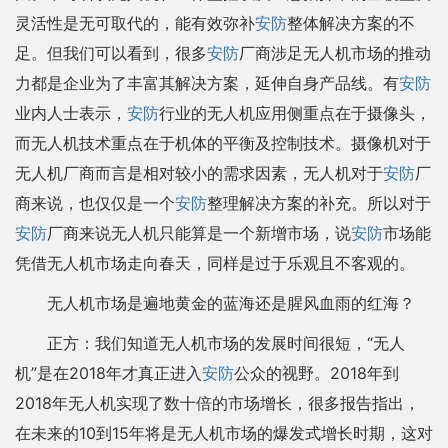
灵活性是无可取代的，能有效弥补
安防
整体解决方案的不
足。但我们可以看到，很多
安防
厂商涉足无人机市场的推动
力都是企业为了丰富其解决方案，延伸自身产品线。有
安防
业内人士表示，
安防
行业的无人机应用侧重点在于摄像头，
而无人机技术重点在于机体的平衡及控制技术。摄像机对于
无人机厂商而言是相对较小的需求因素，无人机对于
安防
厂
商来说，也仅仅是一个
安防
整理解决方案的补充。所以对于
安防
厂商来说无人机只能算是一个新增市场，说
安防
市场能
凭借无人机市场走向春天，同样是过于乐观且不客观的。
无人机市场是遍地黄金的蓝海还是腥风血雨的红海？
正方：我们知道无人机市场的发展时间很短，“无人
机”是在2018年才真正进入
安防
公众的视野。2018年到
2018年无人机实现了数十倍的市场增长，很多报告指出，
在未来的10到15年将是无人机市场的爆发式增长时期，这对