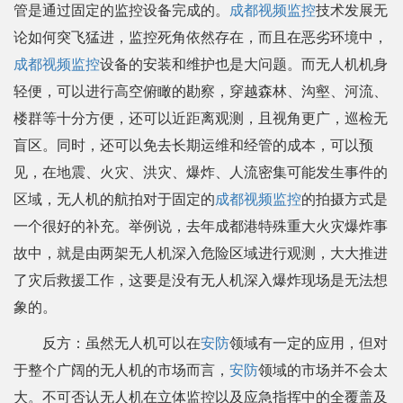
管是通过固定的监控设备完成的。
成都视频监控
技术发展无
论如何突飞猛进，监控死角依然存在，而且在恶劣环境中，
成都视频监控
设备的安装和维护也是大问题。而无人机机身
轻便，可以进行高空俯瞰的勘察，穿越森林、沟壑、河流、
楼群等十分方便，还可以近距离观测，且视角更广，巡检无
盲区。同时，还可以免去长期运维和经管的成本，可以预
见，在地震、火灾、洪灾、爆炸、人流密集可能发生事件的
区域，无人机的航拍对于固定的
成都视频监控
的拍摄方式是
一个很好的补充。举例说，去年成都港特殊重大火灾爆炸事
故中，就是由两架无人机深入危险区域进行观测，大大推进
了灾后救援工作，这要是没有无人机深入爆炸现场是无法想
象的。
反方：虽然无人机可以在
安防
领域有一定的应用，但对
于整个广阔的无人机的市场而言，
安防
领域的市场并不会太
大。不可否认无人机在立体监控以及应急指挥中的全覆盖及