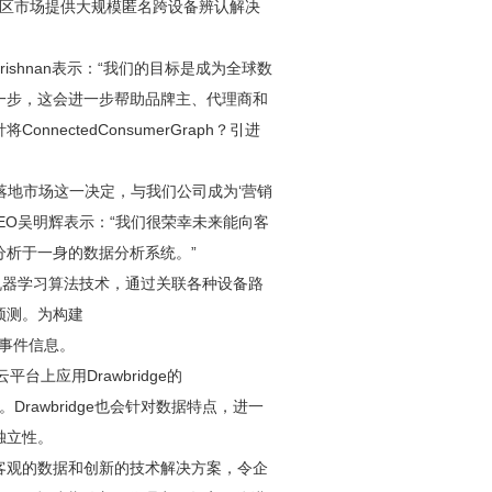
为大中华区市场提供大规模匿名跨设备辨认解决
makrishnan表示：“我们的目标是成为全球数
一步，这会进一步帮助品牌主、代理商和
ectedConsumerGraph？引进
raph？落地市场这一决定，与我们公司成为‘营销
EO吴明辉表示：“我们很荣幸未来能向客
析于一身的数据分析系统。”
基于大规模机器学习算法技术，通过关联各种设备路
预测。为构建
用户事件信息。
台上应用Drawbridge的
库。Drawbridge也会针对数据特点，进一
独立性。
客观的数据和创新的技术解决方案，令企