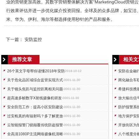
业的营销更加高效。其数字营销整体解决方案“MarketingCloud
行效果评估并进一步优化媒介投资回报。全球及的众多品牌，如宝洁
米、华为、伊利、海尔等都选择使用秒针的产品和服务。
下一篇：
安防监控
推荐文章
相关文
26个英文字母帮你读懂2018年安防
安防在金融
2018-10-12
关于危化品区域综合监管实现方式
两化融合车
-0001-11-30
关于镜头焦距与监控距离相关问题
希捷科技携
-0001-11-30
超高速多帧数字X射线摄像机研发
放大输出信
-0001-11-30
安全防范工作：提高小区安防建设
防护报警系
-0001-11-30
过安检真的有辐射吗？多了解更放
地方保护安
-0001-11-30
云智能报警门锁颠覆传统防盗报警
开放街区为智
-0001-11-30
全高清1080P主流网络摄像机清晰
八个维度分
-0001-11-30