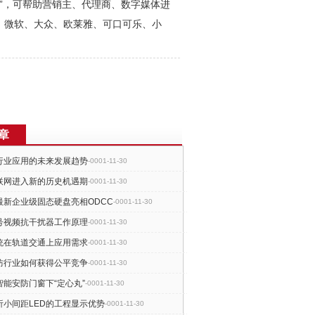
营销云”，可帮助营销主、代理商、数字媒体进
、微软、大众、欧莱雅、可口可乐、小
章
行业应用的未来发展趋势
-0001-11-30
联网进入新的历史机遇期
-0001-11-30
最新企业级固态硬盘亮相ODCC
-0001-11-30
号视频抗干扰器工作原理
-0001-11-30
统在轨道交通上应用需求
-0001-11-30
防行业如何获得公平竞争
-0001-11-30
能安防门窗下“定心丸”
-0001-11-30
析小间距LED的工程显示优势
-0001-11-30