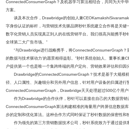
ConnectedConsumerGraph？及机器学习算法相结合，共同
方案。
谈及本次合作，Drawbridge的创始人兼CEOKamakshiSivara
字身份认证的标杆，与营销技术先驱品牌秒针系统建立合作将是关键
数字化营销人员实现真正到人的在线营销平台。我们很高兴能携手秒针将Conn
全球第二大广告市场。”
“与Drawbridge进行战略携手，将ConnectedConsumerG
的数据与技术驱动力’的愿景相得益彰。”秒针系统创始人、董事长兼C
户提供第一个也是唯一个集跨终端的用户定向、营销效果评估和归因分
Drawbridge的ConnectedConsumerGraph？技术是
径、人口属性、兴趣细分和另外用户信息，针对用户设备的归属进行
ConnectedConsumerGraph，Drawbridge天天处理超过500亿个
作为Drawbridge的合作伙伴，秒针可以直接在自己的大数据营销云平
ConnectedConsumerGraph算法构建精准的海量用户跨屏信息数据
步的定制和优化算法。这种合作方式同时保证了秒针数据的保密性和
作为领先的第三方营销数据技术公司，秒针系统致力于通过提供