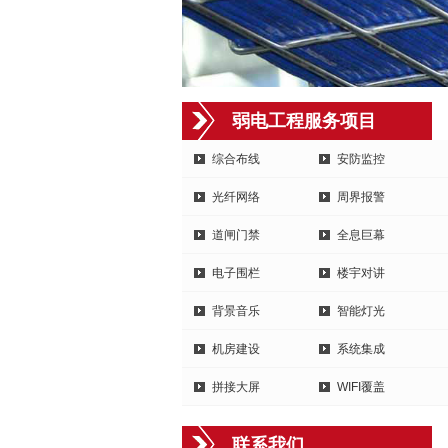
弱电工程服务项目
综合布线
安防监控
光纤网络
周界报警
道闸门禁
全息巨幕
电子围栏
楼宇对讲
背景音乐
智能灯光
机房建设
系统集成
拼接大屏
WIFI覆盖
联系我们